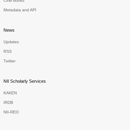
CiNii Books
Metadata and API
News
Updates
RSS
Twitter
NII Scholarly Services
KAKEN
IRDB
NII-REO