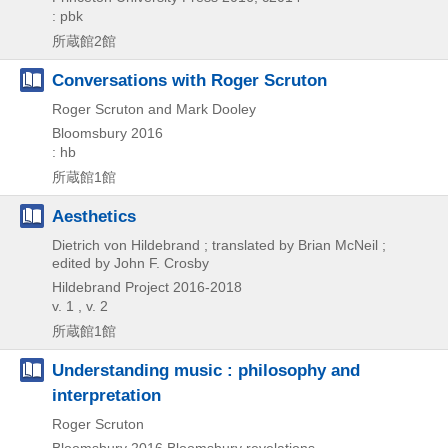
: pbk
所蔵館2館
Conversations with Roger Scruton
Roger Scruton and Mark Dooley
Bloomsbury
2016
: hb
所蔵館1館
Aesthetics
Dietrich von Hildebrand ; translated by Brian McNeil ;
edited by John F. Crosby
Hildebrand Project
2016-2018
v. 1 , v. 2
所蔵館1館
Understanding music : philosophy and
interpretation
Roger Scruton