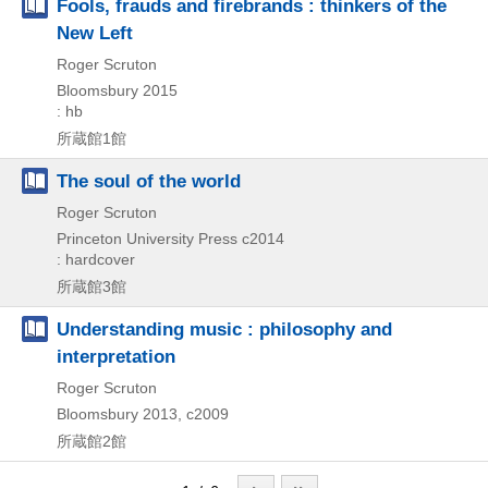
Fools, frauds and firebrands : thinkers of the
New Left
Roger Scruton
Bloomsbury
2015
: hb
所蔵館1館
The soul of the world
Roger Scruton
Princeton University Press
c2014
: hardcover
所蔵館3館
Understanding music : philosophy and
interpretation
Roger Scruton
Bloomsbury
2013, c2009
所蔵館2館