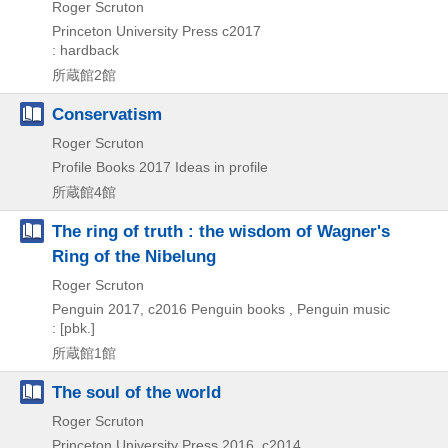
Roger Scruton
Princeton University Press
c2017
: hardback
所蔵館2館
Conservatism
Roger Scruton
Profile Books
2017
Ideas in profile
所蔵館4館
The ring of truth : the wisdom of Wagner's
Ring of the Nibelung
Roger Scruton
Penguin
2017, c2016
Penguin books , Penguin music
: [pbk.]
所蔵館1館
The soul of the world
Roger Scruton
Princeton University Press
2016, c2014