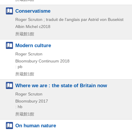
Conservatisme
Roger Scruton ; traduit de l'anglais par Astrid von Busekist
Albin Michel
c2018
所蔵館1館
Modern culture
Roger Scruton
Bloomsbury Continuum
2018
: pb
所蔵館1館
Where we are : the state of Britain now
Roger Scruton
Bloomsbury
2017
: hb
所蔵館1館
On human nature