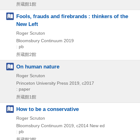
所蔵館1館
Fools, frauds and firebrands : thinkers of the
New Left
Roger Scruton
Bloomsbury Continuum
2019
: pb
所蔵館2館
On human nature
Roger Scruton
Princeton University Press
2019, c2017
: paper
所蔵館1館
How to be a conservative
Roger Scruton
Bloomsbury Continuum
2019, c2014
New ed
: pb
所蔵館3館