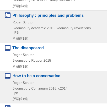
Bloomsbury
2016
Bloomsbury revelations
所蔵館4館
Philosophy : principles and problems
Roger Scruton
Bloomsbury Academic
2016
Bloomsbury revelations
: PB
所蔵館1館
The disappeared
Roger Scruton
Bloomsbury Reader
2015
所蔵館1館
How to be a conservative
Roger Scruton
Bloomsbury Continuum
2015, c2014
: pb
所蔵館1館