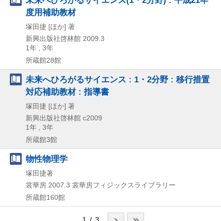
度用補助教材
塚田捷 [ほか] 著
新興出版社啓林館
2009.3
1年 , 3年
所蔵館28館
未来へひろがるサイエンス : 1・2分野 : 移行措置
対応補助教材 : 指導書
塚田捷 [ほか] 著
新興出版社啓林館
c2009
1年 , 3年
所蔵館3館
物性物理学
塚田捷著
裳華房
2007.3
裳華房フィジックスライブラリー
所蔵館160館
1 / 3