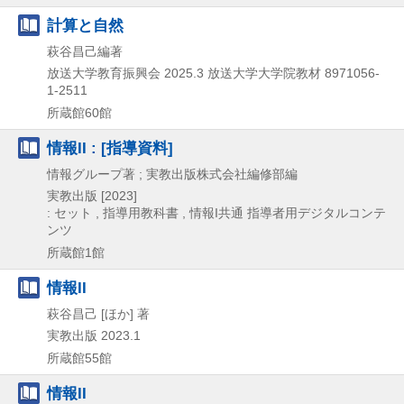
計算と自然
萩谷昌己編著
放送大学教育振興会
2025.3
放送大学大学院教材 8971056-
1-2511
所蔵館60館
情報II : [指導資料]
情報グループ著 ; 実教出版株式会社編修部編
実教出版
[2023]
: セット , 指導用教科書 , 情報I共通 指導者用デジタルコンテ
ンツ
所蔵館1館
情報II
萩谷昌己 [ほか] 著
実教出版
2023.1
所蔵館55館
情報II