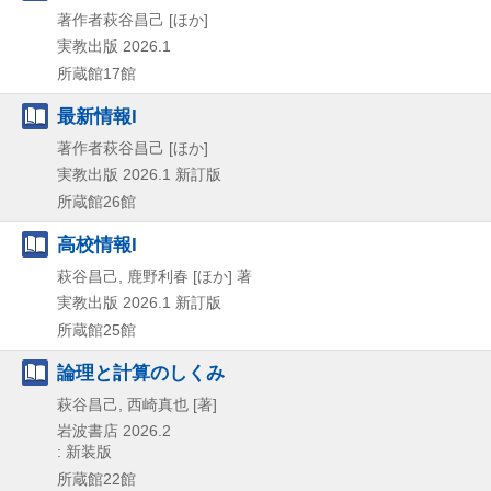
著作者萩谷昌己 [ほか]
実教出版
2026.1
所蔵館17館
最新情報I
著作者萩谷昌己 [ほか]
実教出版
2026.1
新訂版
所蔵館26館
高校情報I
萩谷昌己, 鹿野利春 [ほか] 著
実教出版
2026.1
新訂版
所蔵館25館
論理と計算のしくみ
萩谷昌己, 西崎真也 [著]
岩波書店
2026.2
: 新装版
所蔵館22館