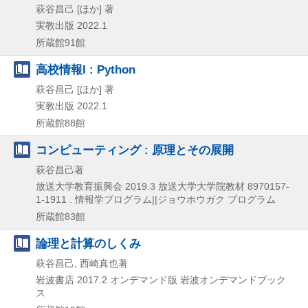
萩谷昌己 [ほか] 著
実教出版
2022.1
所蔵館91館
高校情報I : Python
萩谷昌己 [ほか] 著
実教出版
2022.1
所蔵館88館
コンピューティング : 原理とその展開
萩谷昌己著
放送大学教育振興会
2019.3
放送大学大学院教材 8970157-
1-1911 . 情報学プログラム||ジョウホウガク プログラム
所蔵館83館
論理と計算のしくみ
萩谷昌己, 西崎真也著
岩波書店
2017.2
オンデマンド版
岩波オンデマンドブック
ス