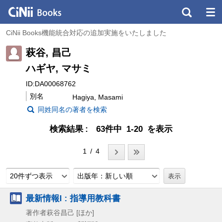
CiNii Books機能統合対応の追加実施をいたしました
萩谷, 昌己
ハギヤ, マサミ
ID:DA00068762
別名
Hagiya, Masami
同姓同名の著者を検索
検索結果
63件中 1-20 を表示
1 / 4
20件ずつ表示
出版年：新しい順
最新情報I : 指導用教科書
著作者萩谷昌己 [ほか]