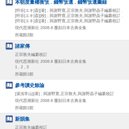
本朝度量權衡攷 . 錢幣攷遺 . 錢幣攷遺圖録
[狩谷[エキ]斎][著] ; 與謝野寛,正宗敦夫,與謝野晶子編纂校訂 .
[狩谷[エキ]斎][校] ; 與謝野寛,正宗敦夫,與謝野晶子編纂校訂 .
[狩谷[エキ]斎][著] ; 與謝野寛,正宗敦夫,與謝野晶子編纂校訂
現代思潮新社
2008.8
覆刻日本古典全集
所蔵館2館
諸家傳
正宗敦夫編纂校訂
現代思潮新社
2008.8
覆刻日本古典全集
1 , 2 , 3
所蔵館1館
參考讀史餘論
[湯浅常山][著] ; 與謝野寛,正宗敦夫,與謝野晶子編纂校訂
現代思潮新社
2008.8
覆刻日本古典全集
所蔵館1館
新韻集
正宗敦夫編纂校訂