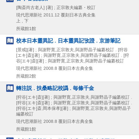
[陶斎尚古老人] [著] ; 正宗敦夫編纂・校訂
現代思潮新社
2011.12
覆刻日本古典全集
上 , 下
所蔵館1館
校本日本靈異記 . 日本靈異記攷證 . 京游筆記
[景戒][著] ; 與謝野寛,正宗敦夫,與謝野晶子編纂校訂 . [狩谷
[エキ]斎][著] ; 與謝野寛,正宗敦夫,與謝野晶子編纂校訂 . [狩
谷[エキ]斎][著] ; 與謝野寛,正宗敦夫,與謝野晶子編纂校訂
現代思潮新社
2008.8
覆刻日本古典全集
所蔵館2館
轉注説 . 扶桑略記校譌 . 毎條千金
[狩谷[エキ]斎][著] ; 與謝野寛,正宗敦夫,與謝野晶子編纂校訂 .
[狩谷[エキ]斎][著] ; 與謝野寛,正宗敦夫,與謝野晶子編纂校訂 .
[狩谷[エキ]斎,岡本保孝][著] ; 與謝野寛,正宗敦夫,與謝野晶子
編纂校訂
現代思潮新社
2008.8
覆刻日本古典全集
所蔵館1館