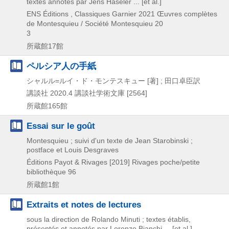
textes annotés par Jens Häseler ... [et al.]
ENS Éditions , Classiques Garnier
2021
Œuvres complètes
de Montesquieu / Société Montesquieu 20
3
所蔵館17館
ペルシア人の手紙
シャルル=ルイ・ド・モンテスキュー [著] ; 田口卓臣訳
講談社
2020.4
講談社学術文庫 [2564]
所蔵館165館
Essai sur le goût
Montesquieu ; suivi d'un texte de Jean Starobinski ;
postface et Louis Desgraves
Éditions Payot & Rivages
[2019]
Rivages poche/petite
bibliothèque 96
所蔵館1館
Extraits et notes de lectures
sous la direction de Rolando Minuti ; textes établis,
présentés et annotés par Lorenzo Bianchi ... [et al.]