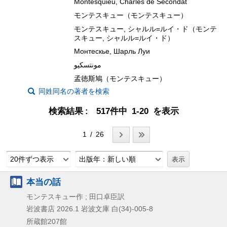
Montesquieu, Charles de Secondat
モンテスキュー（モンテスキュー）
モンテスキュー, シャルル=ルイ・ド（モンテ
スキュー, シャルル=ルイ・ド）
Монтескье, Шарль Луи
مونتسكيو
孟徳斯鳩（モンテスキュー）
同姓同名の著者を検索
検索結果
517件中 1-20 を表示
1 / 26
20件ずつ表示
出版年：新しい順
本当の話
モンテスキュー作 ; 田口卓臣訳
岩波書店
2026.1
岩波文庫 白(34)-005-8
所蔵館207館