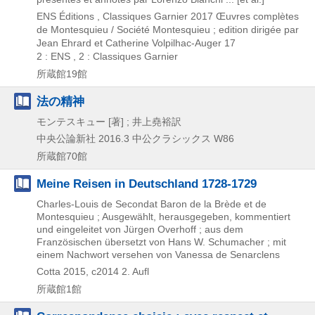
ENS Éditions , Classiques Garnier
2017
Œuvres complètes
de Montesquieu / Société Montesquieu ; edition dirigée par
Jean Ehrard et Catherine Volpilhac-Auger 17
2 : ENS , 2 : Classiques Garnier
所蔵館19館
法の精神
モンテスキュー [著] ; 井上堯裕訳
中央公論新社
2016.3
中公クラシックス W86
所蔵館70館
Meine Reisen in Deutschland 1728-1729
Charles-Louis de Secondat Baron de la Brède et de
Montesquieu ; Ausgewählt, herausgegeben, kommentiert
und eingeleitet von Jürgen Overhoff ; aus dem
Französischen übersetzt von Hans W. Schumacher ; mit
einem Nachwort versehen von Vanessa de Senarclens
Cotta
2015, c2014
2. Aufl
所蔵館1館