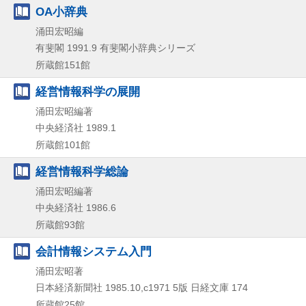
OA小辞典
涌田宏昭編
有斐閣
1991.9
有斐閣小辞典シリーズ
所蔵館151館
経営情報科学の展開
涌田宏昭編著
中央経済社
1989.1
所蔵館101館
経営情報科学総論
涌田宏昭編著
中央経済社
1986.6
所蔵館93館
会計情報システム入門
涌田宏昭著
日本経済新聞社
1985.10,c1971
5版
日経文庫 174
所蔵館25館