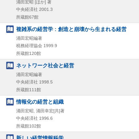
涌田宏昭 [ほか] 著
中央経済社
2001.3
所蔵館67館
複雑系の経営学 : 創造と崩壊から生まれる経営
涌田宏昭編著
税務経理協会
1999.9
所蔵館120館
ネットワーク社会と経営
涌田宏昭編著
中央経済社
1998.5
所蔵館111館
情報化の経営と組織
涌田宏昭, 涌田幸宏[共]著
中央経済社
1996.6
所蔵館102館
新しい経営情報科学