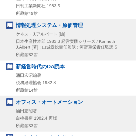
日刊工業新聞社
1983.5
所蔵館49館
情報処理システム・原価管理
ケネス・J.アルバート [編]
日本生産性本部
1983.3
経営実践シリーズ / Kenneth
J.Albert [著] ; 山城章総責任監訳 ; 河野重栄責任監訳 5
所蔵館62館
新経営時代のOA読本
涌田宏昭編著
税務経理協会
1982.8
所蔵館14館
オフィス・オートメーション
涌田宏昭著
白桃書房
1982.4
再版
所蔵館33館