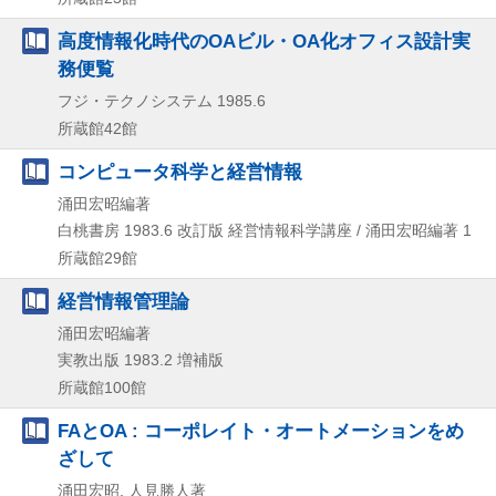
高度情報化時代のOAビル・OA化オフィス設計実
務便覧
フジ・テクノシステム
1985.6
所蔵館42館
コンピュータ科学と経営情報
涌田宏昭編著
白桃書房
1983.6
改訂版
経営情報科学講座 / 涌田宏昭編著 1
所蔵館29館
経営情報管理論
涌田宏昭編著
実教出版
1983.2
増補版
所蔵館100館
FAとOA : コーポレイト・オートメーションをめ
ざして
涌田宏昭, 人見勝人著