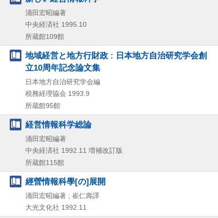
涌田宏昭編著
中央経済社
1995.10
所蔵館109館
地域経営と地方行財政 : 日本地方自治研究学会創
立10周年記念論文集
日本地方自治研究学会編
税務経理協会
1993.9
所蔵館95館
経営情報科学総論
涌田宏昭編著
中央経済社
1992.11
増補改訂版
所蔵館115館
經營情報科學[の]展開
涌田宏昭編著 ; 崔仁壽譯
大光文化社
1992.11