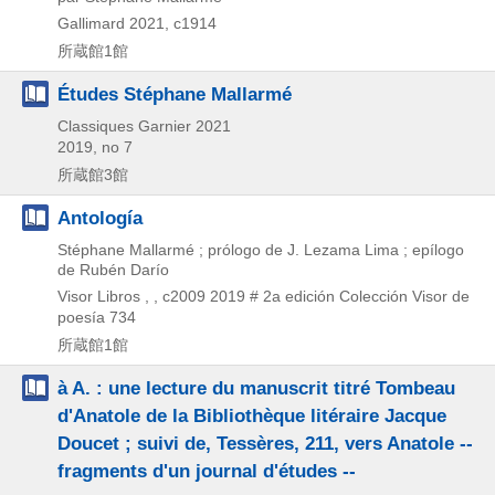
Gallimard
2021, c1914
所蔵館1館
Études Stéphane Mallarmé
Classiques Garnier
2021
2019, no 7
所蔵館3館
Antología
Stéphane Mallarmé ; prólogo de J. Lezama Lima ; epílogo
de Rubén Darío
Visor Libros , , c2009
2019 #
2a edición
Colección Visor de
poesía 734
所蔵館1館
à A. : une lecture du manuscrit titré Tombeau
d'Anatole de la Bibliothèque litéraire Jacque
Doucet ; suivi de, Tessères, 211, vers Anatole --
fragments d'un journal d'études --