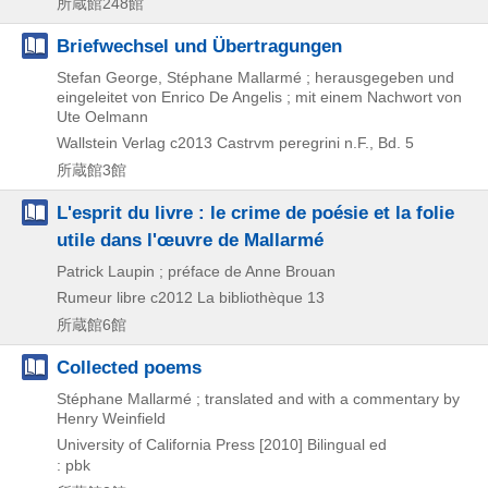
所蔵館248館
Briefwechsel und Übertragungen
Stefan George, Stéphane Mallarmé ; herausgegeben und
eingeleitet von Enrico De Angelis ; mit einem Nachwort von
Ute Oelmann
Wallstein Verlag
c2013
Castrvm peregrini n.F.,
Bd. 5
所蔵館3館
L'esprit du livre : le crime de poésie et la folie
utile dans l'œuvre de Mallarmé
Patrick Laupin ; préface de Anne Brouan
Rumeur libre
c2012
La bibliothèque 13
所蔵館6館
Collected poems
Stéphane Mallarmé ; translated and with a commentary by
Henry Weinfield
University of California Press
[2010]
Bilingual ed
: pbk