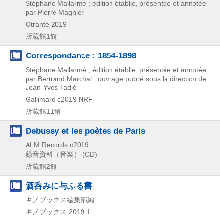
Stéphane Mallarmé ; édition établie, présentée et annotée
par Pierre Magnier
Otrante
2019
所蔵館1館
Correspondance : 1854-1898
Stéphane Mallarmé ; édition établie, présentée et annotée
par Bertrand Marchal ; ouvrage publié sous la direction de
Jean-Yves Tadié
Gallimard
c2019
NRF
所蔵館11館
Debussy et les poètes de Paris
ALM Records
c2019
録音資料（音楽） (CD)
所蔵館2館
酒呑みに与ふる書
キノブックス編集部編
キノブックス
2019.1