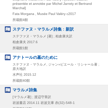
présentée et annotée par Michel Jarrety et Bertrand
Marchal]
Fata Morgana , Musée Paul Valéry
c2017
所蔵館4館
ステファヌ・マラルメ詩集 : 新訳
ステファヌ・マラルメ [著] ; 柏倉康夫訳
柏倉康夫
2017.6
所蔵館1館
アナトールの墓のために
ステファヌ・マラルメ, ジャン=ピエール・リシャール著 ;
原大地訳
水声社
2015.12
所蔵館40館
マラルメ詩集
[マラルメ著] ; 渡辺守章訳
岩波書店
2014.11
岩波文庫 赤(32)-548-1