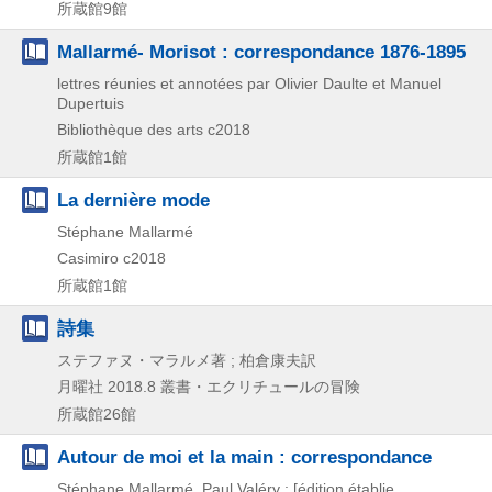
所蔵館9館
Mallarmé- Morisot : correspondance 1876-1895
lettres réunies et annotées par Olivier Daulte et Manuel
Dupertuis
Bibliothèque des arts
c2018
所蔵館1館
La dernière mode
Stéphane Mallarmé
Casimiro
c2018
所蔵館1館
詩集
ステファヌ・マラルメ著 ; 柏倉康夫訳
月曜社
2018.8
叢書・エクリチュールの冒険
所蔵館26館
Autour de moi et la main : correspondance
Stéphane Mallarmé, Paul Valéry ; [édition établie,