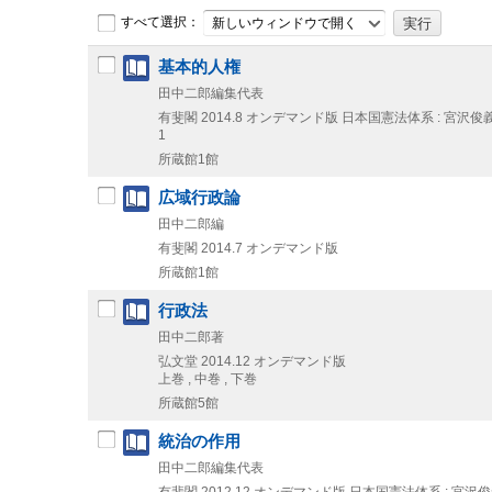
すべて選択：
新しいウィンドウで開く
基本的人権
田中二郎編集代表
有斐閣
2014.8
オンデマンド版
日本国憲法体系 : 宮沢俊
1
所蔵館1館
広域行政論
田中二郎編
有斐閣
2014.7
オンデマンド版
所蔵館1館
行政法
田中二郎著
弘文堂
2014.12
オンデマンド版
上巻 , 中巻 , 下巻
所蔵館5館
統治の作用
田中二郎編集代表