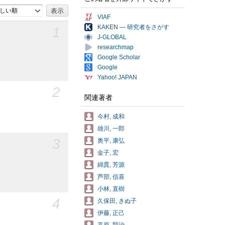
しい順
VIAF
KAKEN — 研究者をさがす
1
J-GLOBAL
researchmap
Google Scholar
Google
Yahoo! JAPAN
2
関連著者
今村, 成和
雄川, 一郎
3
奥平, 康弘
金子, 宏
綿貫, 芳源
芦部, 信喜
小林, 直樹
4
久保田, きぬ子
伊藤, 正己