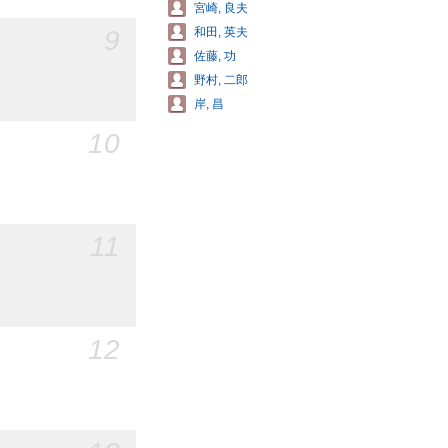
宮崎, 良夫
9
和田, 英夫
佐藤, 功
野村, 二郎
岸, 昌
10
11
12