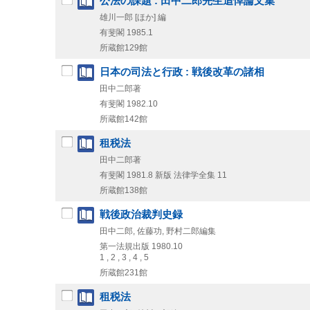
公法の課題 : 田中二郎先生追悼論文集
雄川一郎 [ほか] 編
有斐閣
1985.1
所蔵館129館
日本の司法と行政 : 戦後改革の諸相
田中二郎著
有斐閣
1982.10
所蔵館142館
租税法
田中二郎著
有斐閣
1981.8
新版
法律学全集 11
所蔵館138館
戦後政治裁判史録
田中二郎, 佐藤功, 野村二郎編集
第一法規出版
1980.10
1 , 2 , 3 , 4 , 5
所蔵館231館
租税法