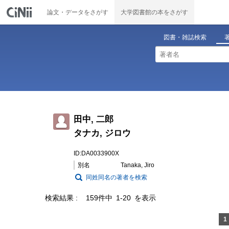
論文・データをさがす
大学図書館の本をさがす
図書・雑誌検索
田中, 二郎
タナカ, ジロウ
ID:DA0033900X
別名
Tanaka, Jiro
同姓同名の著者を検索
検索結果
159件中 1-20 を表示
1