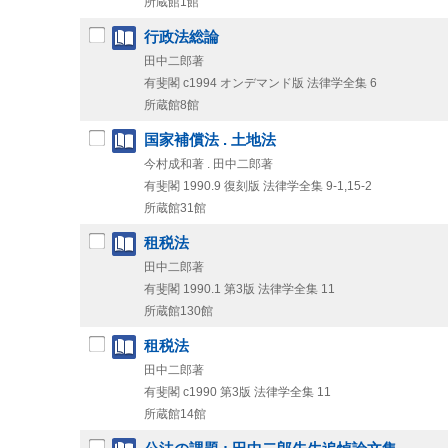
所蔵館1館
行政法総論
田中二郎著
有斐閣
c1994
オンデマンド版
法律学全集 6
所蔵館8館
国家補償法 . 土地法
今村成和著 . 田中二郎著
有斐閣
1990.9
復刻版
法律学全集 9-1,
15-2
所蔵館31館
租税法
田中二郎著
有斐閣
1990.1
第3版
法律学全集 11
所蔵館130館
租税法
田中二郎著
有斐閣
c1990
第3版
法律学全集 11
所蔵館14館