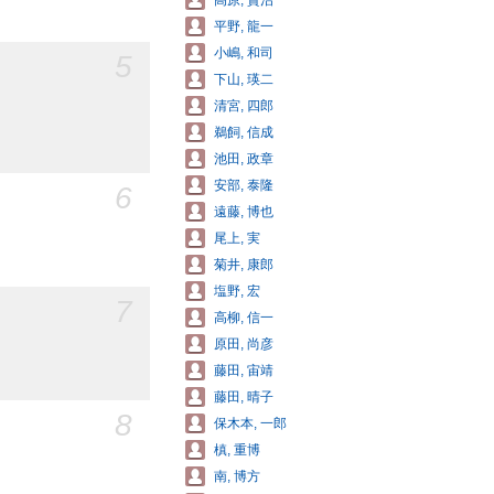
高原, 賢治
平野, 龍一
小嶋, 和司
5
下山, 瑛二
清宮, 四郎
鵜飼, 信成
池田, 政章
安部, 泰隆
6
遠藤, 博也
尾上, 実
菊井, 康郎
塩野, 宏
7
高柳, 信一
原田, 尚彦
藤田, 宙靖
藤田, 晴子
8
保木本, 一郎
槙, 重博
南, 博方