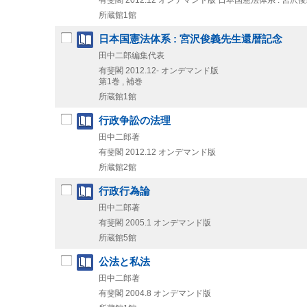
有斐閣
2012.12
オンデマンド版
日本国憲法体系 : 宮沢
所蔵館1館
日本国憲法体系 : 宮沢俊義先生還暦記念
田中二郎編集代表
有斐閣
2012.12-
オンデマンド版
第1巻 , 補巻
所蔵館1館
行政争訟の法理
田中二郎著
有斐閣
2012.12
オンデマンド版
所蔵館2館
行政行為論
田中二郎著
有斐閣
2005.1
オンデマンド版
所蔵館5館
公法と私法
田中二郎著
有斐閣
2004.8
オンデマンド版