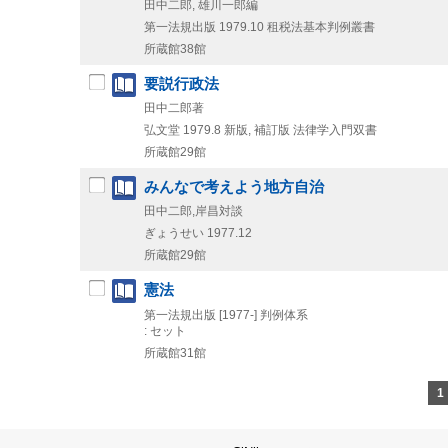
田中二郎, 雄川一郎編
第一法規出版
1979.10
租税法基本判例叢書
所蔵館38館
要説行政法
田中二郎著
弘文堂
1979.8
新版, 補訂版
法律学入門双書
所蔵館29館
みんなで考えよう地方自治
田中二郎,岸昌対談
ぎょうせい
1977.12
所蔵館29館
憲法
第一法規出版
[1977-]
判例体系
: セット
所蔵館31館
1