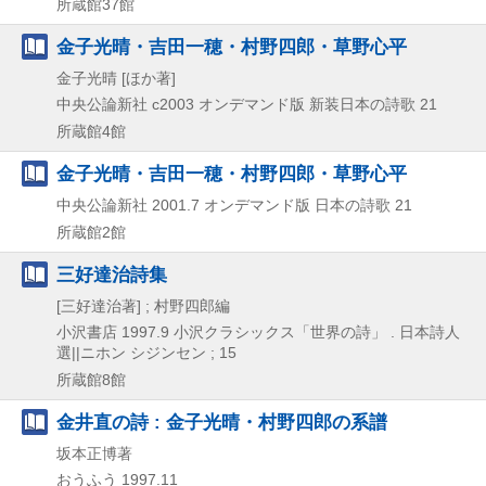
所蔵館37館
金子光晴・吉田一穂・村野四郎・草野心平
金子光晴 [ほか著]
中央公論新社
c2003
オンデマンド版
新装日本の詩歌 21
所蔵館4館
金子光晴・吉田一穂・村野四郎・草野心平
中央公論新社
2001.7
オンデマンド版
日本の詩歌 21
所蔵館2館
三好達治詩集
[三好達治著] ; 村野四郎編
小沢書店
1997.9
小沢クラシックス「世界の詩」 . 日本詩人
選||ニホン シジンセン ; 15
所蔵館8館
金井直の詩 : 金子光晴・村野四郎の系譜
坂本正博著
おうふう
1997.11