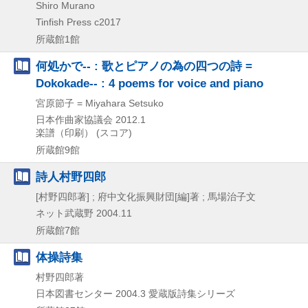
Shiro Murano
Tinfish Press
c2017
所蔵館1館
何処かで-- : 歌とピアノの為の四つの詩 =
Dokokade-- : 4 poems for voice and piano
宮原節子 = Miyahara Setsuko
日本作曲家協議会
2012.1
楽譜（印刷） (スコア)
所蔵館9館
詩人村野四郎
[村野四郎著] ; 府中文化振興財団[編]著 ; 馬場治子文
ネット武蔵野
2004.11
所蔵館7館
体操詩集
村野四郎著
日本図書センター
2004.3
愛蔵版詩集シリーズ