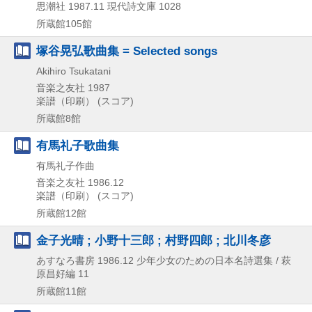
思潮社
1987.11
現代詩文庫 1028
所蔵館105館
塚谷晃弘歌曲集 = Selected songs
Akihiro Tsukatani
音楽之友社
1987
楽譜（印刷） (スコア)
所蔵館8館
有馬礼子歌曲集
有馬礼子作曲
音楽之友社
1986.12
楽譜（印刷） (スコア)
所蔵館12館
金子光晴 ; 小野十三郎 ; 村野四郎 ; 北川冬彦
あすなろ書房
1986.12
少年少女のための日本名詩選集 / 萩
原昌好編 11
所蔵館11館