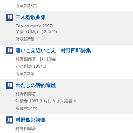
所蔵館33館
三木稔歌曲集
Zen-on music
1997
楽譜（印刷） (スコア)
所蔵館8館
遠いこえ近いこえ : 村野四郎詩集
村野四郎著 ; 扶川茂編
かど創房
1994.3
所蔵館3館
わたしの詩的遍歴
村野四郎著
沖積舎
1987.3
ちゅうせき叢書 4
所蔵館14館
村野四郎詩集
村野四郎著