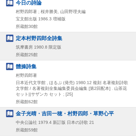
今日の詩論
村野四郎著 ; 桜井勝美, 山田野理夫編
宝文館出版
1986.3
増補版
所蔵館30館
定本村野四郎全詩集
筑摩書房
1980.8
限定版
所蔵館25館
體操詩集
村野四郎著
日本近代文学館 , ほるぷ (発売)
1980.12
複刻
名著複刻詩歌
文学館 / 名著複刻全集編集委員会編集 [第2回配本] . 山茶花
セット||サザンカ セット ; [25]
所蔵館62館
金子光晴・吉田一穂・村野四郎・草野心平
中央公論社
1979.4
新訂版
日本の詩歌 21
所蔵館59館