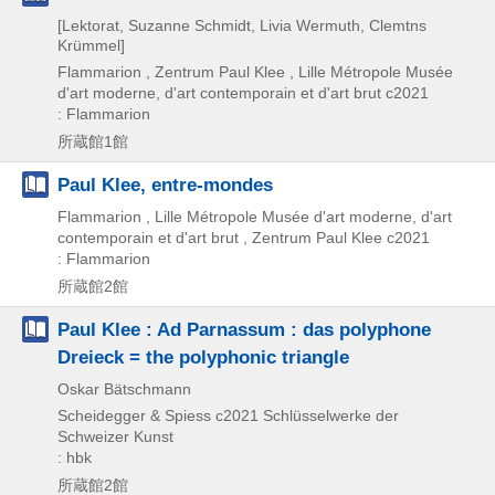
[Lektorat, Suzanne Schmidt, Livia Wermuth, Clemtns
Krümmel]
Flammarion , Zentrum Paul Klee , Lille Métropole Musée
d'art moderne, d'art contemporain et d'art brut
c2021
: Flammarion
所蔵館1館
Paul Klee, entre-mondes
Flammarion , Lille Métropole Musée d'art moderne, d'art
contemporain et d'art brut , Zentrum Paul Klee
c2021
: Flammarion
所蔵館2館
Paul Klee : Ad Parnassum : das polyphone
Dreieck = the polyphonic triangle
Oskar Bätschmann
Scheidegger & Spiess
c2021
Schlüsselwerke der
Schweizer Kunst
: hbk
所蔵館2館