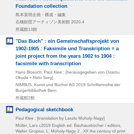
Foundation collection
島本英明企画・構成・編集
石橋財団アーティゾン美術館
2020.4
所蔵館13館
"Das Buch" : ein Gemeinschaftsprojekt von
1902-1905 : Faksimile und Transkription = a
joint project from the years 1902 to 1904 :
facsimile with transcription
Hans Bloesch, Paul Klee ; [herausgegeben von Osamu
Okuda + Reto Sorg]
NIMBUS. Kunst und Bücher AG
2019
Schriftenreihe der
Burgerbibliothek Bern
所蔵館2館
Pedagogical sketchbook
Paul Klee ; [translation by Laszlo Moholy-Nagy]
Müller, Lars
c2019
English ed.
Bauhausbücher / editors,
Walter Gropius,
L. Moholy-Nagy 2 , XX the century of print