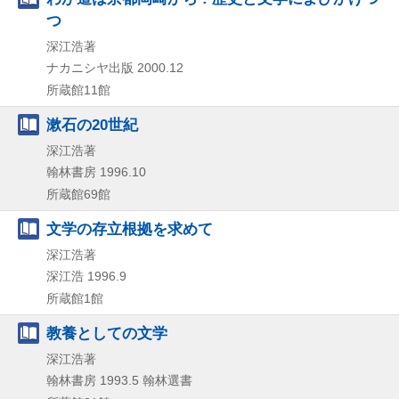
つ
深江浩著
ナカニシヤ出版
2000.12
所蔵館11館
漱石の20世紀
深江浩著
翰林書房
1996.10
所蔵館69館
文学の存立根拠を求めて
深江浩著
深江浩
1996.9
所蔵館1館
教養としての文学
深江浩著
翰林書房
1993.5
翰林選書