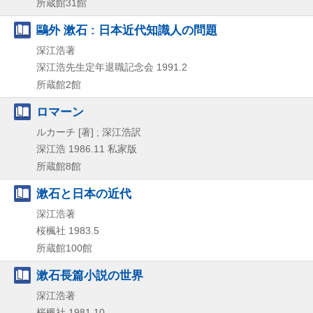
所蔵館31館
鷗外 漱石 : 日本近代知識人の問題
深江浩著
深江浩先生定年退職記念会
1991.2
所蔵館2館
ロマーン
ルカーチ [著] ; 深江浩訳
深江浩
1986.11
私家版
所蔵館8館
漱石と日本の近代
深江浩著
桜楓社
1983.5
所蔵館100館
漱石長篇小説の世界
深江浩著
桜楓社
1981.10