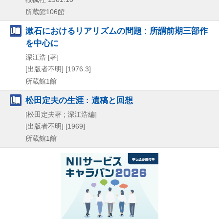
所蔵館106館
漱石におけるリアリズムの問題 : 所謂前期三部作
を中心に
深江浩 [著]
[出版者不明]
[1976.3]
所蔵館1館
松田定夫の生涯 : 遺稿と回想
[松田定夫著 ; 深江浩編]
[出版者不明]
[1969]
所蔵館1館