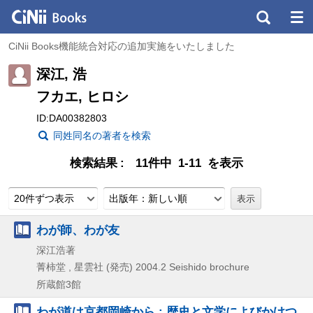
CiNii Books機能統合対応の追加実施をいたしました
深江, 浩
フカエ, ヒロシ
ID:DA00382803
同姓同名の著者を検索
検索結果
11件中 1-11 を表示
20件ずつ表示
出版年：新しい順
わが師、わが友
深江浩著
菁柿堂 , 星雲社 (発売)
2004.2
Seishido brochure
所蔵館3館
わが道は京都岡崎から : 歴史と文学によびかけつ