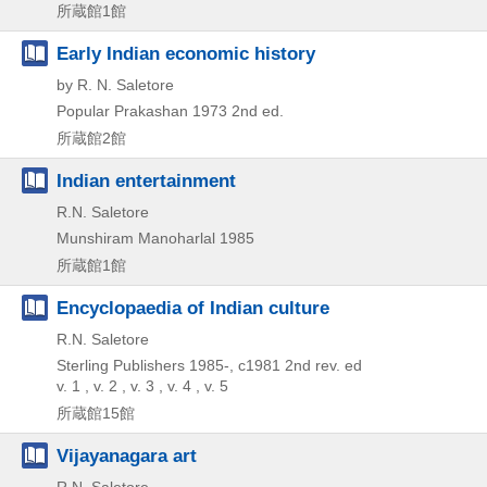
所蔵館1館
Early Indian economic history
by R. N. Saletore
Popular Prakashan
1973
2nd ed.
所蔵館2館
Indian entertainment
R.N. Saletore
Munshiram Manoharlal
1985
所蔵館1館
Encyclopaedia of Indian culture
R.N. Saletore
Sterling Publishers
1985-, c1981
2nd rev. ed
v. 1 , v. 2 , v. 3 , v. 4 , v. 5
所蔵館15館
Vijayanagara art
R.N. Saletore