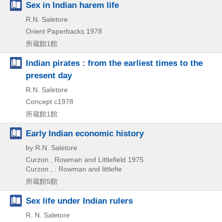
Sex in Indian harem life
R.N. Saletore
Orient Paperbacks
1978
所蔵館1館
Indian pirates : from the earliest times to the
present day
R.N. Saletore
Concept
c1978
所蔵館1館
Early Indian economic history
by R.N. Saletore
Curzon , Rowman and Littlefield
1975
Curzon , : Rowman and littlefie
所蔵館5館
Sex life under Indian rulers
R. N. Saletore