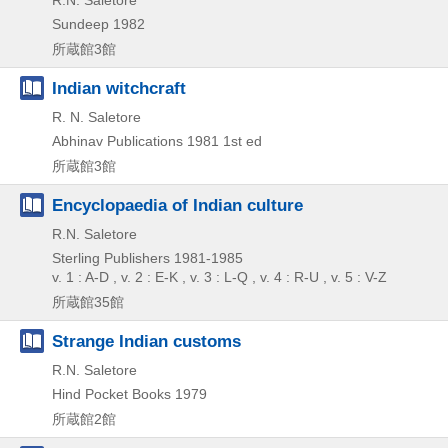
Sundeep
1982
所蔵館3館
Indian witchcraft
R. N. Saletore
Abhinav Publications
1981
1st ed
所蔵館3館
Encyclopaedia of Indian culture
R.N. Saletore
Sterling Publishers
1981-1985
v. 1 : A-D , v. 2 : E-K , v. 3 : L-Q , v. 4 : R-U , v. 5 : V-Z
所蔵館35館
Strange Indian customs
R.N. Saletore
Hind Pocket Books
1979
所蔵館2館