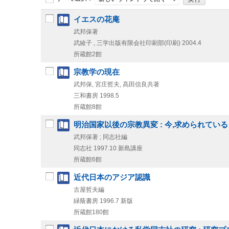
イエスの花庵
武邦保著
武綾子 , 三学出版有限会社印刷部(印刷)
2004.4
所蔵館2館
宗教学の現在
武邦保, 宮庄哲夫, 高田信良共著
三和書房
1998.5
所蔵館8館
明治国家以後の宗教異変 : 今,求められてい
武邦保著 ; 同志社編
同志社
1997.10
新島講座
所蔵館6館
近代日本のアジア認識
古屋哲夫編
緑蔭書房
1996.7
新版
所蔵館180館