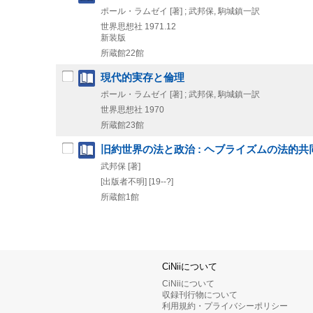
ポール・ラムゼイ [著] ; 武邦保, 駒城鎮一訳
世界思想社
1971.12
新装版
所蔵館22館
現代的実存と倫理
ポール・ラムゼイ [著] ; 武邦保, 駒城鎮一訳
世界思想社
1970
所蔵館23館
旧約世界の法と政治 : ヘブライズムの法的共
武邦保 [著]
[出版者不明]
[19--?]
所蔵館1館
CiNiiについて
CiNiiについて
収録刊行物について
利用規約・プライバシーポリシー