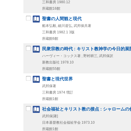
三和書房
1980.12
所蔵館16館
聖書の人間観と現代
船本弘毅, 細川道弘, 武邦保共著
三和書房
1982.1
3版
所蔵館6館
民衆宗教の時代 : キリスト教神学の今日的展
ハーヴィー・コックス著 ; 野村耕三, 武邦保訳
新教出版社
1978.10
所蔵館55館
聖書と現代世界
武邦保著
三和書房
1974
増訂
所蔵館1館
社会福祉とキリスト教の接点 : シャロームの
武邦保[著]
日本基督教社会福祉学会
1973.10
所蔵館1館