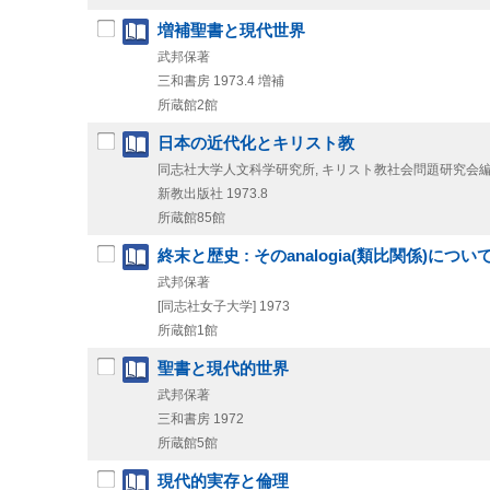
増補聖書と現代世界
武邦保著
三和書房
1973.4
増補
所蔵館2館
日本の近代化とキリスト教
同志社大学人文科学研究所, キリスト教社会問題研究会
新教出版社
1973.8
所蔵館85館
終末と歴史 : そのanalogia(類比関係)につい
武邦保著
[同志社女子大学]
1973
所蔵館1館
聖書と現代的世界
武邦保著
三和書房
1972
所蔵館5館
現代的実存と倫理