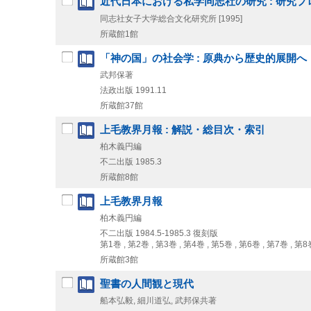
近代日本における私学同志社の研究 : 研究
同志社女子大学総合文化研究所
[1995]
所蔵館1館
「神の国」の社会学 : 原典から歴史的展開へ
武邦保著
法政出版
1991.11
所蔵館37館
上毛教界月報 : 解説・総目次・索引
柏木義円編
不二出版
1985.3
所蔵館8館
上毛教界月報
柏木義円編
不二出版
1984.5-1985.3
復刻版
第1巻 , 第2巻 , 第3巻 , 第4巻 , 第5巻 , 第6巻 , 第7巻 , 第8
所蔵館3館
聖書の人間観と現代
船本弘毅, 細川道弘, 武邦保共著