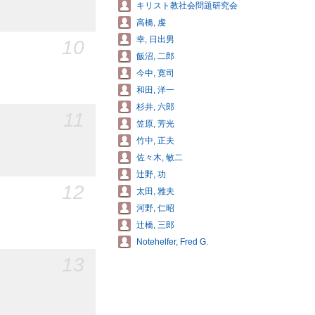
キリスト教社会問題研究会
高橋, 虔
幸, 日出男
10
飯沼, 二郎
今中, 寛司
和田, 洋一
杉井, 六郎
11
笠原, 芳光
竹中, 正夫
佐々木, 敏二
辻野, 功
12
太田, 雅夫
河野, 仁昭
辻橋, 三郎
Notehelfer, Fred G.
13