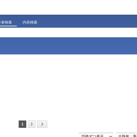
著者検索
内容検索
1
2
20件ずつ表示
出版年：新