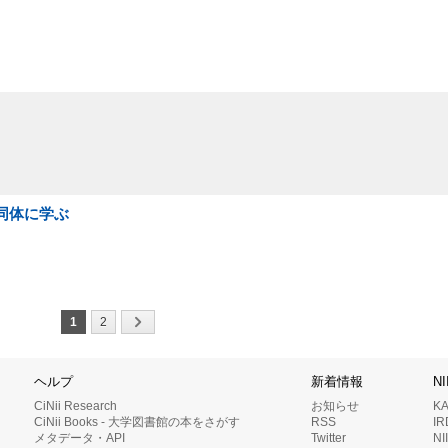
同体に学ぶ
1
2
ヘルプ
新着情報
N
CiNii Research
お知らせ
K
CiNii Books - 大学図書館の本をさがす
RSS
I
メタデータ・API
Twitter
N