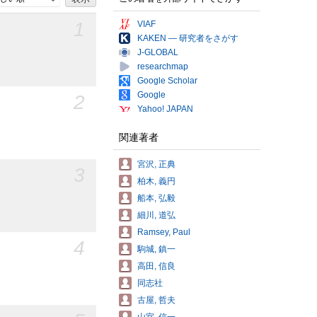
1
VIAF
KAKEN — 研究者をさがす
J-GLOBAL
researchmap
Google Scholar
Google
2
Yahoo! JAPAN
関連著者
宮沢, 正典
3
柏木, 義円
船本, 弘毅
細川, 道弘
Ramsey, Paul
4
駒城, 鎮一
高田, 信良
同志社
古屋, 哲夫