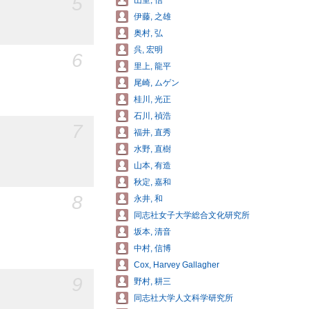
5
山室, 信一
伊藤, 之雄
奥村, 弘
呉, 宏明
6
里上, 龍平
尾崎, ムゲン
桂川, 光正
石川, 禎浩
7
福井, 直秀
水野, 直樹
山本, 有造
秋定, 嘉和
8
永井, 和
同志社女子大学総合文化研究所
坂本, 清音
中村, 信博
Cox, Harvey Gallagher
9
野村, 耕三
同志社大学人文科学研究所