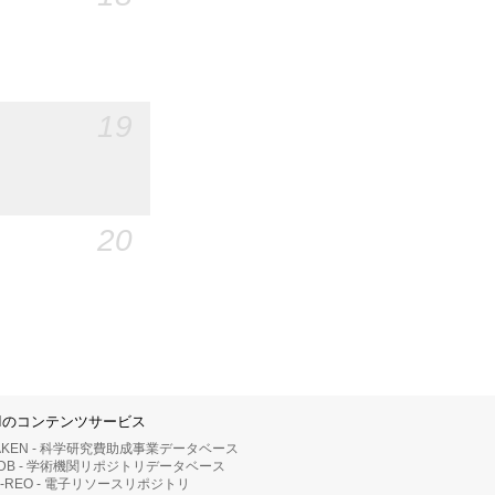
19
20
IIのコンテンツサービス
AKEN - 科学研究費助成事業データベース
RDB - 学術機関リポジトリデータベース
II-REO - 電子リソースリポジトリ