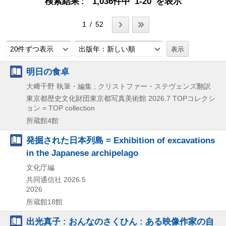
検索結果
1,036件中 1-20 を表示
1 / 52
20件ずつ表示
出版年：新しい順
明日の食卓
大﨑千野 執筆・編集 ; クリストファー・ステヴェンズ翻訳
東京都歴史文化財団東京都写真美術館
2026.7
TOPコレクシ
ョン = TOP collection
所蔵館4館
発掘された日本列島 = Exhibition of excavations
in the Japanese archipelago
文化庁編
共同通信社
2026.5
2026
所蔵館18館
出光真子 : おんなのさくひん : ある映像作家の自