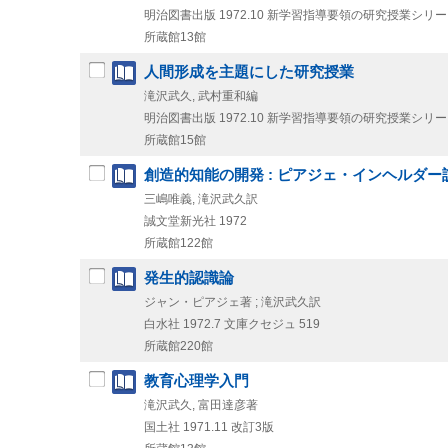
明治図書出版
1972.10
新学習指導要領の研究授業シリーズ .
所蔵館13館
人間形成を主題にした研究授業
滝沢武久, 武村重和編
明治図書出版
1972.10
新学習指導要領の研究授業シリーズ .
所蔵館15館
創造的知能の開発 : ピアジェ・インヘルダー
三嶋唯義, 滝沢武久訳
誠文堂新光社
1972
所蔵館122館
発生的認識論
ジャン・ピアジェ著 ; 滝沢武久訳
白水社
1972.7
文庫クセジュ 519
所蔵館220館
教育心理学入門
滝沢武久, 富田達彦著
国土社
1971.11
改訂3版