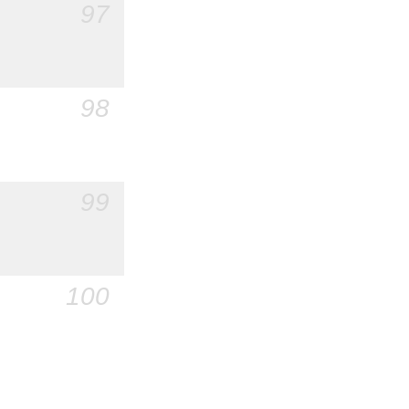
97
98
99
100