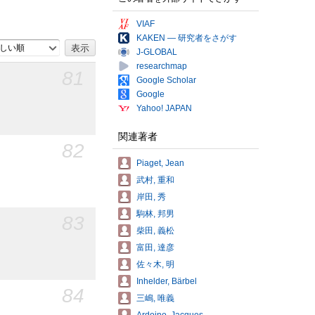
VIAF
KAKEN — 研究者をさがす
しい順
J-GLOBAL
researchmap
81
Google Scholar
Google
Yahoo! JAPAN
関連著者
82
Piaget, Jean
武村, 重和
岸田, 秀
駒林, 邦男
83
柴田, 義松
富田, 達彦
佐々木, 明
Inhelder, Bärbel
84
三嶋, 唯義