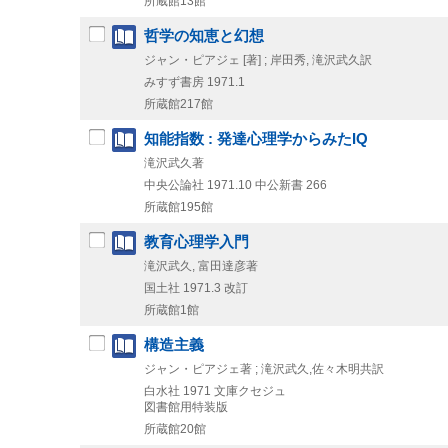
所蔵館13館
哲学の知恵と幻想
ジャン・ピアジェ [著] ; 岸田秀, 滝沢武久訳
みすず書房
1971.1
所蔵館217館
知能指数 : 発達心理学からみたIQ
滝沢武久著
中央公論社
1971.10
中公新書 266
所蔵館195館
教育心理学入門
滝沢武久, 富田達彦著
国土社
1971.3
改訂
所蔵館1館
構造主義
ジャン・ピアジェ著 ; 滝沢武久,佐々木明共訳
白水社
1971
文庫クセジュ
図書館用特装版
所蔵館20館