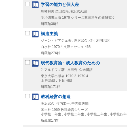
学習の能力と個人差
駒林邦男,柴田義松,滝沢武久編
明治図書出版
1970
シリーズ教育科学の新研究 6
所蔵館38館
構造主義
ジャン・ピアジェ著 ; 滝沢武久, 佐々木明共訳
白水社
1970.4
文庫クセジュ 468
所蔵館276館
現代教育論 : 成人教育のための
J. アルドワノ著 ; 岸田秀, 久米博訳
東京大学出版会
1970.2-1970.4
上 理論篇 , 下 応用篇
所蔵館171館
教科経営の創造
滝沢武久, 竹内常一, 中内敏夫編
国土社
1969
教科経営シリーズ
小学校一年生 , 小学校二年生 , 小学校三年生 , 小学校四年
所蔵館17館