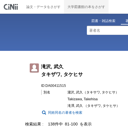
論文・データをさがす
大学図書館の本をさがす
図書・雑誌検索
滝沢, 武久
タキザワ, タケヒサ
ID:DA00411515
別名
瀧沢, 武久（タキサワ, タケヒサ）
Takizawa, Takehisa
滝澤, 武久 （タキザワ, タケヒサ）
同姓同名の著者を検索
検索結果
138件中 81-100 を表示