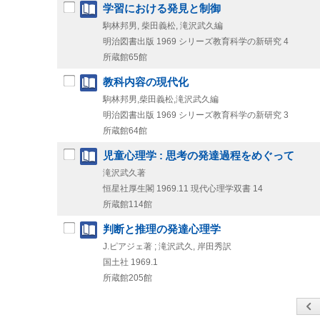
学習における発見と制御
駒林邦男, 柴田義松, 滝沢武久編
明治図書出版
1969
シリーズ教育科学の新研究 4
所蔵館65館
教科内容の現代化
駒林邦男,柴田義松,滝沢武久編
明治図書出版
1969
シリーズ教育科学の新研究 3
所蔵館64館
児童心理学 : 思考の発達過程をめぐって
滝沢武久著
恒星社厚生閣
1969.11
現代心理学双書 14
所蔵館114館
判断と推理の発達心理学
J.ピアジェ著 ; 滝沢武久, 岸田秀訳
国土社
1969.1
所蔵館205館