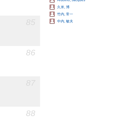
Ardoino, Jacques
久米, 博
竹内, 常一
85
中内, 敏夫
86
87
88