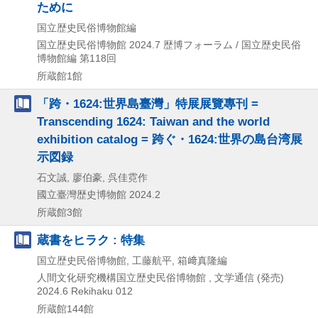
ために
国立歴史民俗博物館編
国立歴史民俗博物館
2024.7
歴博フォーラム / 国立歴史民俗
博物館編 第118回
所蔵館1館
「跨・1624:世界島臺灣」特展展覽專刊 =
Transcending 1624: Taiwan and the world
exhibition catalog = 跨ぐ・1624:世界の島台湾展
示図録
石文誠, 廖伯豪, 呉佳霓作
國立臺灣歴史博物館
2024.2
所蔵館3館
蔵書をヒラク : 特集
国立歴史民俗博物館, 工藤航平, 箱﨑真隆編
人間文化研究機構国立歴史民俗博物館 , 文学通信 (発売)
2024.6
Rekihaku 012
所蔵館144館