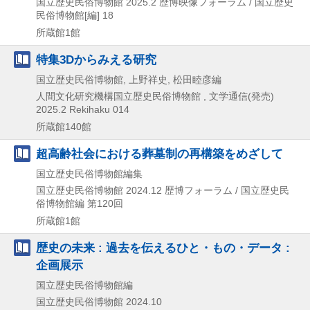
国立歴史民俗博物館
2025.2
歴博映像フォーラム / 国立歴史
民俗博物館[編] 18
所蔵館1館
特集3Dからみえる研究
国立歴史民俗博物館, 上野祥史, 松田睦彦編
人間文化研究機構国立歴史民俗博物館 , 文学通信(発売)
2025.2
Rekihaku 014
所蔵館140館
超高齢社会における葬墓制の再構築をめざして
国立歴史民俗博物館編集
国立歴史民俗博物館
2024.12
歴博フォーラム / 国立歴史民
俗博物館編 第120回
所蔵館1館
歴史の未来 : 過去を伝えるひと・もの・データ :
企画展示
国立歴史民俗博物館編
国立歴史民俗博物館
2024.10