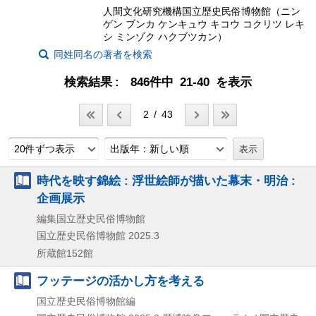
人間文化研究機構国立歴史民俗博物館（ニン
ゲン ブンカ ケンキュウ キコウ コクリツ レキ
シ ミンゾク ハクブツカン）
同姓同名の著者を検索
検索結果
846件中 21-40 を表示
2 / 43
20件ずつ表示
出版年：新しい順
時代を映す錦絵 : 浮世絵師が描いた幕末・明治 :
企画展示
編集国立歴史民俗博物館
国立歴史民俗博物館
2025.3
所蔵館152館
フッテージの活かし方を考える
国立歴史民俗博物館編