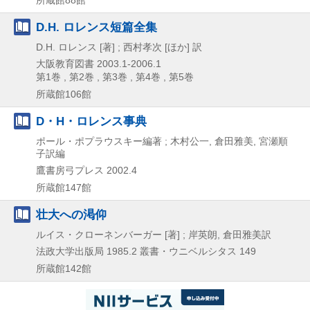
D.H. ロレンス短篇全集
D.H. ロレンス [著] ; 西村孝次 [ほか] 訳
大阪教育図書
2003.1-2006.1
第1巻 , 第2巻 , 第3巻 , 第4巻 , 第5巻
所蔵館106館
D・H・ロレンス事典
ポール・ポプラウスキー編著 ; 木村公一, 倉田雅美, 宮瀬順
子訳編
鷹書房弓プレス
2002.4
所蔵館147館
壮大への渇仰
ルイス・クローネンバーガー [著] ; 岸英朗, 倉田雅美訳
法政大学出版局
1985.2
叢書・ウニベルシタス 149
所蔵館142館