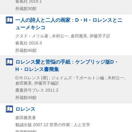
春風社
2019.1
所蔵館30館
一人の詩人と二人の画家 : D・H・ロレンスとニ
ューメキシコ
クヌド・メリル著 ; 木村公一, 倉田雅美, 伊藤芳子訳
春風社
2016.3
所蔵館46館
ロレンス愛と苦悩の手紙 : ケンブリッジ版D・
H・ロレンス書簡集
D.H.ロレンス [著] ; ジェイムズ・T.ボールトン編 ; 木村公一,
倉田雅美, 伊藤芳子編訳
鷹書房弓プレス
2011.2
所蔵館49館
ロレンス
倉田雅美著
勉誠出版
2007.12
世界の作家 : 人と文学
所蔵館88館