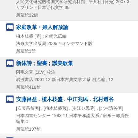
人間文化研究機構国文学研究資料館 , 平凡社 (発売)
2007.3
リプリント日本近代文学 85
所蔵館32館
家庭改革・婦人解放論
植木枝盛 [著] ; 外崎光広編
法政大学出版局
2005.4
オンデマンド版
所蔵館3館
新体詩 ; 聖書 ; 讃美歌集
阿毛久芳 [ほか] 校注
岩波書店
2001.12
新日本古典文学大系 明治編 ; 12
所蔵館418館
安藤昌益 . 植木枝盛 . 中江兆民 . 北村透谷
[安藤昌益著] . [植木枝盛著] . [中江兆民著] . [北村透谷著]
日本図書センター
1993.11
日本平和論大系 / 家永三郎責任
編集 1
所蔵館197館