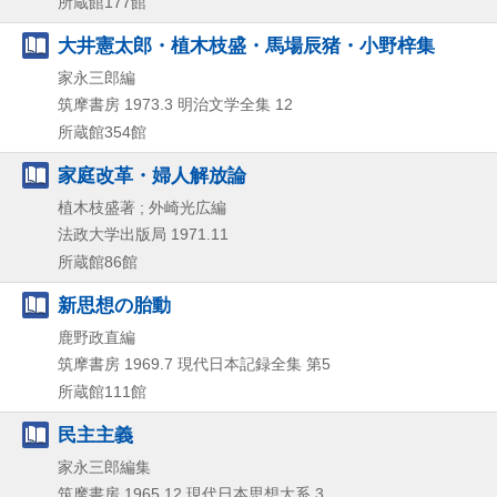
所蔵館177館
大井憲太郎・植木枝盛・馬場辰猪・小野梓集
家永三郎編
筑摩書房
1973.3
明治文学全集 12
所蔵館354館
家庭改革・婦人解放論
植木枝盛著 ; 外崎光広編
法政大学出版局
1971.11
所蔵館86館
新思想の胎動
鹿野政直編
筑摩書房
1969.7
現代日本記録全集 第5
所蔵館111館
民主主義
家永三郎編集
筑摩書房
1965.12
現代日本思想大系 3