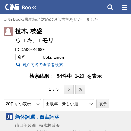
CiNii Books機能統合対応の追加実施をいたしました
植木, 枝盛
ウエキ, エモリ
ID:DA00446699
別名
Ueki, Emori
同姓同名の著者を検索
検索結果
54件中 1-20 を表示
1 / 3
20件ずつ表示
出版年：新しい順
新体詞選 . 自由詞林
山田美妙編 . 植木枝盛著