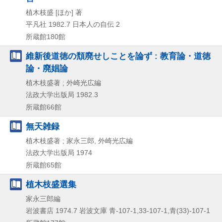
植木枝盛 [ほか] 著
平凡社
1982.7
日本人の自伝 2
所蔵館180館
維新後道徳の頽廃せしことを論ず : 教育論・道徳
論・廃娼論
植木枝盛著 ; 外崎光広編
法政大学出版局
1982.3
所蔵館66館
無天雑録
植木枝盛著 ; 家永三郎, 外崎光広編
法政大学出版局
1974
所蔵館65館
植木枝盛選集
家永三郎編
岩波書店
1974.7
岩波文庫 青-107-1,
33-107-1,
青(33)-107-1