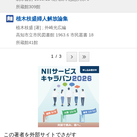
所蔵館309館
植木枝盛婦人解放論集
植木枝盛 [著] ; 外崎光広編
高知市立市民図書館
1963.6
市民叢書 18
所蔵館41館
1 / 3
この著者を外部サイトでさがす