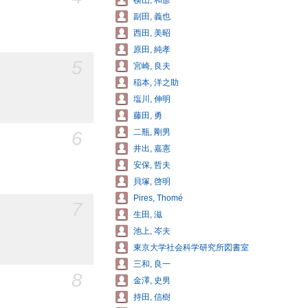
横山, 和彦
副田, 義也
西田, 美昭
原田, 純孝
5
宮崎, 良夫
稲本, 洋之助
塩川, 伸明
藤田, 勇
二瓶, 剛男
6
井出, 嘉憲
安保, 哲夫
貝塚, 啓明
Pires, Thomé
7
生田, 滋
池上, 岑夫
東京大学社会科学研究所図書室
三和, 良一
8
金澤, 史男
持田, 信樹