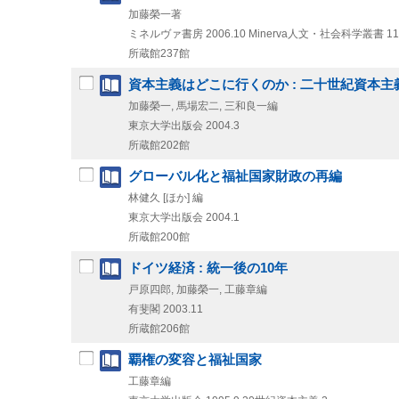
加藤榮一著
ミネルヴァ書房
2006.10
Minerva人文・社会科学叢書 11
所蔵館237館
資本主義はどこに行くのか : 二十世紀資本主
加藤榮一, 馬場宏二, 三和良一編
東京大学出版会
2004.3
所蔵館202館
グローバル化と福祉国家財政の再編
林健久 [ほか] 編
東京大学出版会
2004.1
所蔵館200館
ドイツ経済 : 統一後の10年
戸原四郎, 加藤榮一, 工藤章編
有斐閣
2003.11
所蔵館206館
覇権の変容と福祉国家
工藤章編