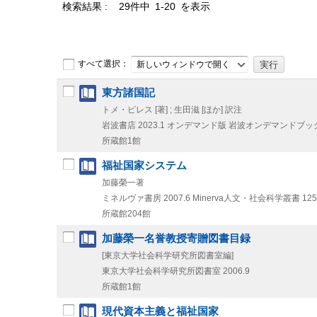
検索結果
29件中 1-20 を表示
すべて選択：
新しいウィンドウで開く
東方諸国記
トメ・ピレス [著] ; 生田滋 [ほか] 訳注
岩波書店
2023.1
オンデマンド版
岩波オンデマンドブッ
所蔵館1館
福祉国家システム
加藤榮一著
ミネルヴァ書房
2007.6
Minerva人文・社会科学叢書 125
所蔵館204館
加藤榮一名誉教授寄贈図書目録
[東京大学社会科学研究所図書室編]
東京大学社会科学研究所図書室
2006.9
所蔵館1館
現代資本主義と福祉国家