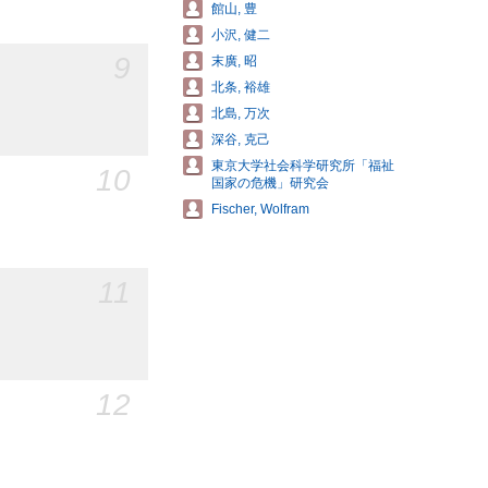
館山, 豊
小沢, 健二
9
末廣, 昭
北条, 裕雄
北島, 万次
深谷, 克己
東京大学社会科学研究所「福祉
10
国家の危機」研究会
Fischer, Wolfram
11
12