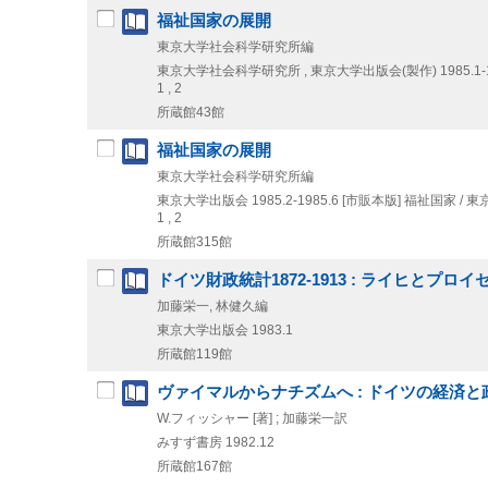
福祉国家の展開
東京大学社会科学研究所編
東京大学社会科学研究所 , 東京大学出版会(製作)
1985.1-
1 , 2
所蔵館43館
福祉国家の展開
東京大学社会科学研究所編
東京大学出版会
1985.2-1985.6
[市販本版]
福祉国家 / 
1 , 2
所蔵館315館
ドイツ財政統計1872-1913 : ライヒとプロイ
加藤栄一, 林健久編
東京大学出版会
1983.1
所蔵館119館
ヴァイマルからナチズムへ : ドイツの経済と政治 
W.フィッシャー [著] ; 加藤栄一訳
みすず書房
1982.12
所蔵館167館