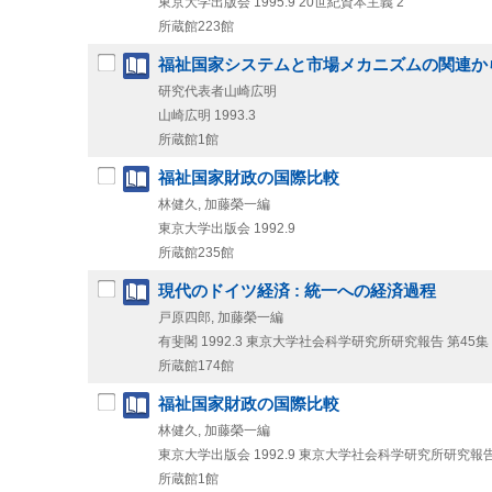
東京大学出版会
1995.9
20世紀資本主義 2
所蔵館223館
福祉国家システムと市場メカニズムの関連か
研究代表者山崎広明
山崎広明
1993.3
所蔵館1館
福祉国家財政の国際比較
林健久, 加藤榮一編
東京大学出版会
1992.9
所蔵館235館
現代のドイツ経済 : 統一への経済過程
戸原四郎, 加藤榮一編
有斐閣
1992.3
東京大学社会科学研究所研究報告 第45集
所蔵館174館
福祉国家財政の国際比較
林健久, 加藤榮一編
東京大学出版会
1992.9
東京大学社会科学研究所研究報告
所蔵館1館