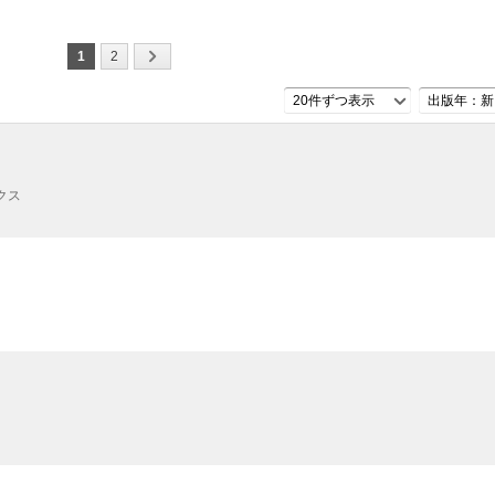
1
2
20件ずつ表示
出版年：新
クス