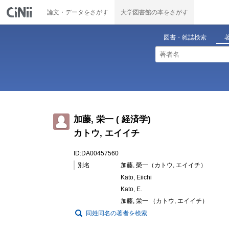
論文・データをさがす
大学図書館の本をさがす
図書・雑誌検索
加藤, 栄一 ( 経済学)
カトウ, エイイチ
ID:DA00457560
別名
加藤, 榮一（カトウ, エイイチ）
Kato, Eiichi
Kato, E.
加藤, 栄一 （カトウ, エイイチ）
同姓同名の著者を検索