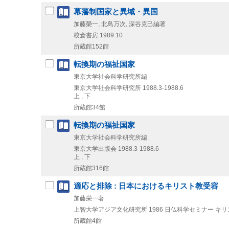
幕藩制国家と異域・異国
加藤榮一, 北島万次, 深谷克己編著
校倉書房
1989.10
所蔵館152館
転換期の福祉国家
東京大学社会科学研究所編
東京大学社会科学研究所
1988.3-1988.6
上 , 下
所蔵館34館
転換期の福祉国家
東京大学社会科学研究所編
東京大学出版会
1988.3-1988.6
上 , 下
所蔵館316館
適応と排除 : 日本におけるキリスト教受容
加藤栄一著
上智大学アジア文化研究所
1986
日仏科学セミナー キ
所蔵館4館