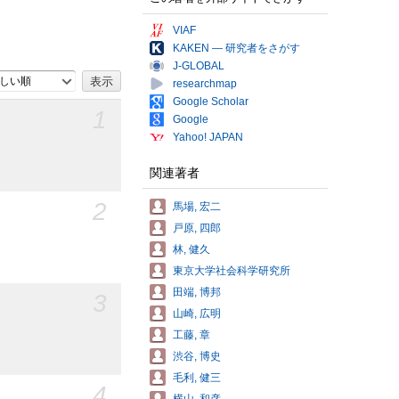
VIAF
KAKEN — 研究者をさがす
J-GLOBAL
しい順
researchmap
Google Scholar
1
Google
Yahoo! JAPAN
関連著者
2
馬場, 宏二
戸原, 四郎
林, 健久
東京大学社会科学研究所
田端, 博邦
3
山崎, 広明
工藤, 章
渋谷, 博史
毛利, 健三
4