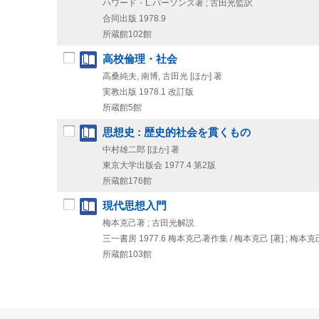
ハワード・L.パーソンズ著 ; 古田光監訳
合同出版
1978.9
所蔵館102館
高校倫理・社会
高桑純夫, 南博, 古田光 [ほか] 著
実教出版
1978.1
改訂版
所蔵館5館
思想史 : 歴史的社会を貫くもの
中村雄二郎 [ほか] 著
東京大学出版会
1977.4
第2版
所蔵館176館
現代思想入門
梅本克己著 ; 古田光解説
三一書房
1977.6
梅本克己著作集 / 梅本克己 [著] ; 
所蔵館103館