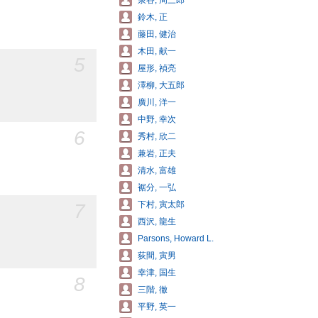
泉谷, 周三郎
鈴木, 正
藤田, 健治
木田, 献一
5
屋形, 禎亮
澤柳, 大五郎
廣川, 洋一
中野, 幸次
6
秀村, 欣二
兼岩, 正夫
清水, 富雄
裾分, 一弘
7
下村, 寅太郎
西沢, 龍生
Parsons, Howard L.
荻間, 寅男
幸津, 国生
8
三階, 徹
平野, 英一