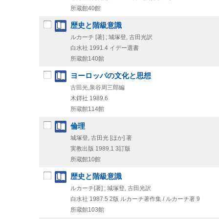
所蔵館40館
歴史と階級意識
ルカーチ [著] ; 城塚登, 古田光訳
白水社
1991.4
イデー選書
所蔵館140館
ヨーロッパの文化と思想
古田光,泉谷周三郎編
木鐸社
1989.6
所蔵館114館
倫理
城塚登, 古田光 [ほか] 著
実教出版
1989.1
3訂版
所蔵館10館
歴史と階級意識
ルカーチ[著] ; 城塚登, 古田光訳
白水社
1987.5
2版
ルカーチ著作集 / ルカーチ著 9
所蔵館103館