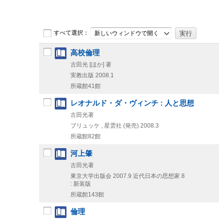
すべて選択：
新しいウィンドウで開く
高校倫理
古田光 [ほか] 著
実教出版
2008.1
所蔵館41館
レオナルド・ダ・ヴィンチ : 人と思想
古田光著
ブリュッケ , 星雲社 (発売)
2008.3
所蔵館82館
河上肇
古田光著
東京大学出版会
2007.9
近代日本の思想家 8
: 新装版
所蔵館143館
倫理