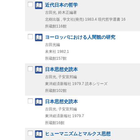
近代日本の哲学
古田光, 鈴木正編著
北樹出版 , 学文社(発売)
1983.4
現代哲学選書 16
所蔵館116館
ヨーロッパにおける人間観の研究
古田光編
未来社
1982.1
所蔵館157館
日本思想史読本
古田光, 子安宣邦編
東洋経済新報社
1979.7
読本シリーズ
所蔵館102館
日本思想史読本
古田光, 子安宣邦編
東洋経済新報社
1979.7
所蔵館16館
ヒューマニズムとマルクス思想