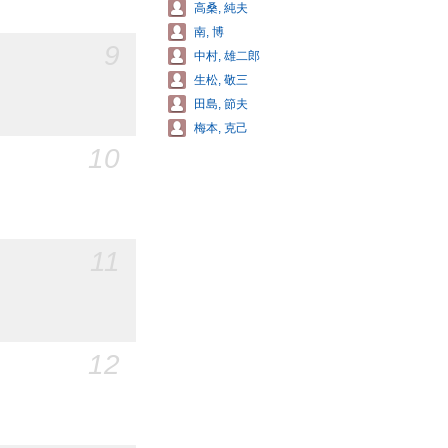
高桑, 純夫
南, 博
9
中村, 雄二郎
生松, 敬三
田島, 節夫
梅本, 克己
10
11
12