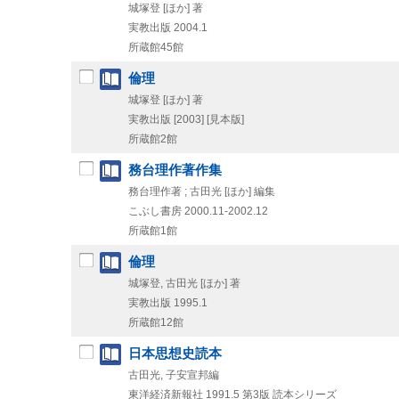
城塚登 [ほか] 著
実教出版
2004.1
所蔵館45館
倫理
城塚登 [ほか] 著
実教出版
[2003]
[見本版]
所蔵館2館
務台理作著作集
務台理作著 ; 古田光 [ほか] 編集
こぶし書房
2000.11-2002.12
所蔵館1館
倫理
城塚登, 古田光 [ほか] 著
実教出版
1995.1
所蔵館12館
日本思想史読本
古田光, 子安宣邦編
東洋経済新報社
1991.5
第3版
読本シリーズ