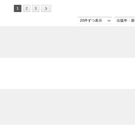
1
2
3
20件ずつ表示
出版年：新