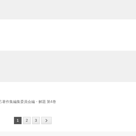
梅本克己著作集編集委員会編・解題 第4巻
1
2
3