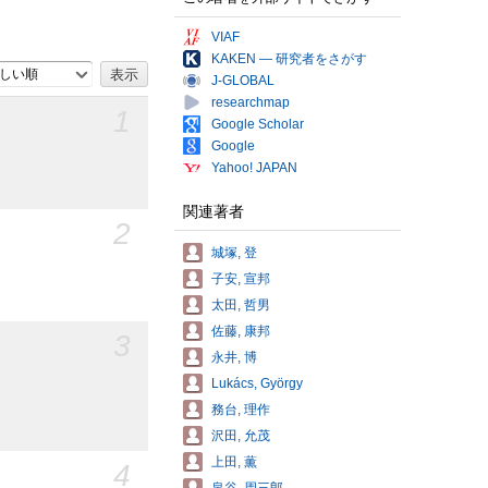
VIAF
KAKEN — 研究者をさがす
しい順
J-GLOBAL
researchmap
1
Google Scholar
Google
Yahoo! JAPAN
関連著者
2
城塚, 登
子安, 宣邦
太田, 哲男
佐藤, 康邦
3
永井, 博
Lukács, György
務台, 理作
沢田, 允茂
上田, 薫
4