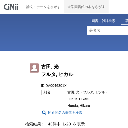
論文・データをさがす
大学図書館の本をさがす
図書・雑誌検索
古田, 光
フルタ, ヒカル
ID:DA0046301X
別名
古田, 光（フルタ, ミツル）
Furuta, Hikaru
Huruta, Hikaru
同姓同名の著者を検索
検索結果
43件中 1-20 を表示