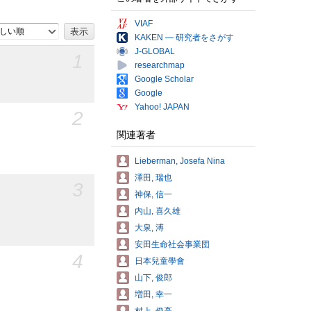
VIAF
しい順
KAKEN — 研究者をさがす
J-GLOBAL
1
researchmap
Google Scholar
Google
Yahoo! JAPAN
2
関連著者
Lieberman, Josefa Nina
澤田, 瑞也
3
神保, 信一
内山, 喜久雄
大泉, 溥
安田生命社会事業団
4
日本兒童學會
山下, 俊郎
増田, 幸一