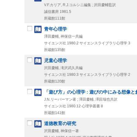
V.F.カリア, R.J.コルシニ編集 ; 沢田慶輔監訳
誠信書房
1981.5
所蔵館111館
青年心理学
澤田慶輔, 神保信一共編
サイエンス社
1980.2
サイエンスライブラリ心理学 3
所蔵館135館
児童心理学
沢田慶輔, 滝沢武久共編
サイエンス社
1980.3
サイエンスライブラリ心理学 2
所蔵館120館
「遊び方」の心理学 : 遊びの中にみる想像と
J.N.リーバーマン著 ; 澤田慶輔, 澤田瑞也共訳
サイエンス社
1980.12
心理学叢書 8
所蔵館141館
道徳教育の研究
沢田慶輔, 神保信一著