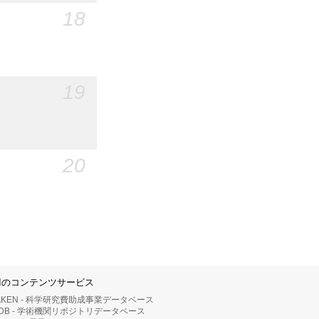
18
19
20
IIのコンテンツサービス
AKEN - 科学研究費助成事業データベース
RDB - 学術機関リポジトリデータベース