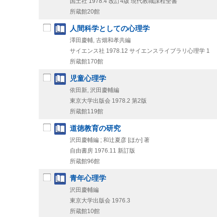
国土社
1978.4
改訂4版
現代教職課程全書
所蔵館20館
人間科学としての心理学
澤田慶輔, 古畑和孝共編
サイエンス社
1978.12
サイエンスライブラリ心理学 1
所蔵館170館
児童心理学
依田新, 沢田慶輔編
東京大学出版会
1978.2
第2版
所蔵館119館
道徳教育の研究
沢田慶輔編 ; 和辻夏彦 [ほか] 著
自由書房
1976.11
新訂版
所蔵館96館
青年心理学
沢田慶輔編
東京大学出版会
1976.3
所蔵館10館