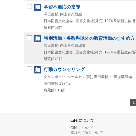
学習不適応の指導
澤田慶輔, 内山喜久雄編
日本図書文化協会 , 図書文化社(発売)
1974.5
最新生徒指導
所蔵館53館
特別活動・各教科以外の教育活動のすすめ方
沢田慶輔, 内山喜久雄編集
日本図書文化協会 , 図書文化社(発売)
1974.6
最新生徒指導
所蔵館41館
行動カウンセリング
クルンボルツ, ソールセン[著] ; 沢田慶輔, 中沢次郎訳編
誠信書房
1974.2
所蔵館101館
1
CiNiiについて
CiNiiについて
収録刊行物について