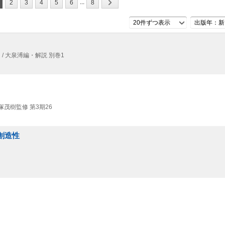
...
2
3
4
5
6
8
20件ずつ表示
出版年：新
/ 大泉溥編・解説 別巻1
塚茂樹監修 第3期26
創造性