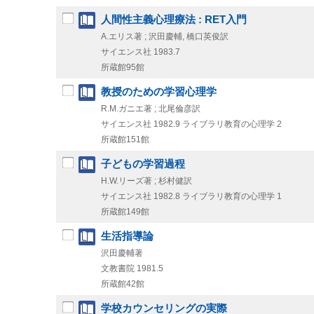
人間性主義心理療法 : RET入門
A.エリス著 ; 沢田慶輔, 橋口英俊訳
サイエンス社
1983.7
所蔵館95館
教授のための学習心理学
R.M.ガニエ著 ; 北尾倫彦訳
サイエンス社
1982.9
ライブラリ教育の心理学 2
所蔵館151館
子どもの学習過程
H.W.リーズ著 ; 杉村健訳
サイエンス社
1982.8
ライブラリ教育の心理学 1
所蔵館149館
生活指導論
沢田慶輔著
文教書院
1981.5
所蔵館42館
学校カウンセリングの実際