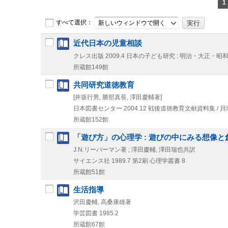
1
すべて選択：
新しいウィンドウで開く
近代日本の児童相談
クレス出版
2009.4
日本の子ども研究 : 明治・大正・昭和 
所蔵館149館
共同研究道徳教育
[井坂行男, 勝部真長, 澤田慶輔著]
日本図書センター
2004.12
戦後道徳教育文献資料集 / 貝
所蔵館152館
「遊び方」の心理学 : 遊びの中にみる想像と
J.N.リーバーマン著 ; 澤田慶輔, 澤田瑞也共訳
サイエンス社
1989.7
第2刷
心理学叢書 8
所蔵館51館
生活指導
沢田慶輔, 高桑康雄著
学芸図書
1985.2
所蔵館67館