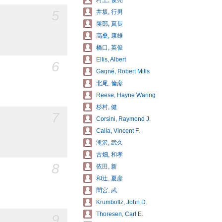
村上, 俊亮
5
井坂, 行男
勝部, 真長
高桑, 康雄
橋口, 英俊
Ellis, Albert
6
Gagné, Robert Mills
北尾, 倫彦
Reese, Hayne Waring
杉村, 健
7
Corsini, Raymond J.
Calia, Vincent F.
滝沢, 武久
古畑, 和孝
8
依田, 新
和辻, 夏彦
間宮, 武
Krumboltz, John D.
Thoresen, Carl E.
9