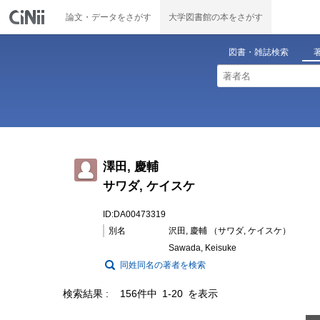
論文・データをさがす
大学図書館の本をさがす
図書・雑誌検索
澤田, 慶輔
サワダ, ケイスケ
ID:DA00473319
別名
沢田, 慶輔 （サワダ, ケイスケ）
Sawada, Keisuke
同姓同名の著者を検索
検索結果
156件中 1-20 を表示