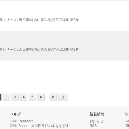
シリーズ / 沢田慶輔,
内山喜久雄,
間宮武編集 第3巻
シリーズ / 沢田慶輔,
内山喜久雄,
間宮武編集 第2巻
...
2
3
4
5
6
8
ヘルプ
新着情報
N
CiNii Research
お知らせ
K
CiNii Books - 大学図書館の本をさがす
RSS
I