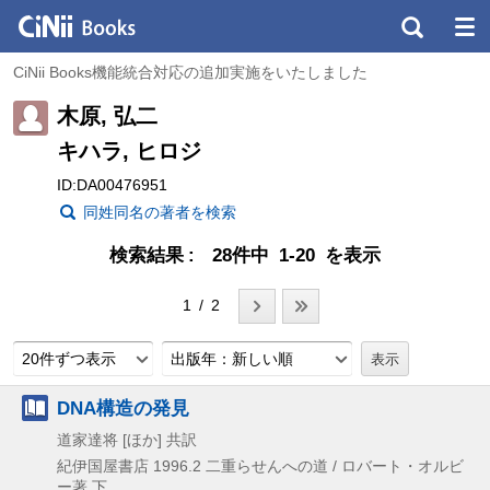
CiNii Books機能統合対応の追加実施をいたしました
木原, 弘二
キハラ, ヒロジ
ID:DA00476951
同姓同名の著者を検索
検索結果
28件中 1-20 を表示
1 / 2
20件ずつ表示
出版年：新しい順
DNA構造の発見
道家達将 [ほか] 共訳
紀伊国屋書店
1996.2
二重らせんへの道 / ロバート・オルビ
ー著 下