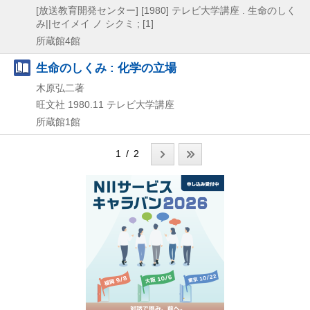
[放送教育開発センター]
[1980]
テレビ大学講座 . 生命のしく
み||セイメイ ノ シクミ ; [1]
所蔵館4館
生命のしくみ : 化学の立場
木原弘二著
旺文社
1980.11
テレビ大学講座
所蔵館1館
1 / 2