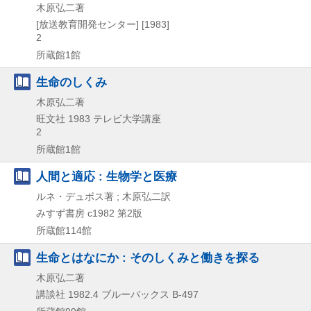
木原弘二著
[放送教育開発センター]
[1983]
2
所蔵館1館
生命のしくみ
木原弘二著
旺文社
1983
テレビ大学講座
2
所蔵館1館
人間と適応 : 生物学と医療
ルネ・デュボス著 ; 木原弘二訳
みすず書房
c1982
第2版
所蔵館114館
生命とはなにか : そのしくみと働きを探る
木原弘二著
講談社
1982.4
ブルーバックス B-497