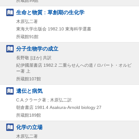
所蔵館99館
生命と物質 : 草創期の生化学
木原弘二著
東海大学出版会
1982.10
東海科学選書
所蔵館91館
分子生物学の成立
長野敬 [ほか] 共訳
紀伊國屋書店
1982.2
二重らせんへの道 / ロバート・オルビ
ー著 上
所蔵館107館
遺伝と病気
C.A.クラーク著 ; 木原弘二訳
朝倉書店
1981.4
Asakura-Arnold biology 27
所蔵館189館
化学の立場
木原弘二著