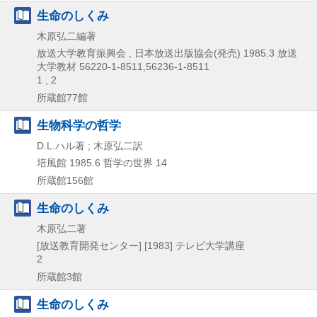
生命のしくみ
木原弘二編著
放送大学教育振興会 , 日本放送出版協会(発売)
1985.3
放送
大学教材 56220-1-8511,
56236-1-8511
1 , 2
所蔵館77館
生物科学の哲学
D.L.ハル著 ; 木原弘二訳
培風館
1985.6
哲学の世界 14
所蔵館156館
生命のしくみ
木原弘二著
[放送教育開発センター]
[1983]
テレビ大学講座
2
所蔵館3館
生命のしくみ