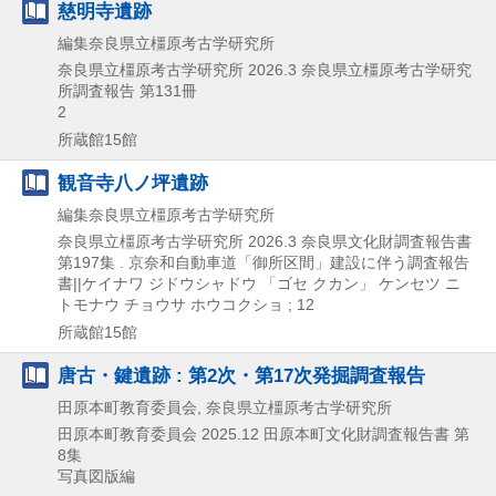
慈明寺遺跡
編集奈良県立橿原考古学研究所
奈良県立橿原考古学研究所
2026.3
奈良県立橿原考古学研究
所調査報告 第131冊
2
所蔵館15館
観音寺八ノ坪遺跡
編集奈良県立橿原考古学研究所
奈良県立橿原考古学研究所
2026.3
奈良県文化財調査報告書
第197集 . 京奈和自動車道「御所区間」建設に伴う調査報告
書||ケイナワ ジドウシャドウ 「ゴセ クカン」 ケンセツ ニ
トモナウ チョウサ ホウコクショ ; 12
所蔵館15館
唐古・鍵遺跡 : 第2次・第17次発掘調査報告
田原本町教育委員会, 奈良県立橿原考古学研究所
田原本町教育委員会
2025.12
田原本町文化財調査報告書 第
8集
写真図版編