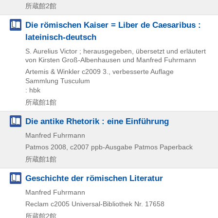
所蔵館2館
Die römischen Kaiser = Liber de Caesaribus :
lateinisch-deutsch
S. Aurelius Victor ; herausgegeben, übersetzt und erläutert
von Kirsten Groß-Albenhausen und Manfred Fuhrmann
Artemis & Winkler
c2009
3., verbesserte Auflage
Sammlung Tusculum
: hbk
所蔵館1館
Die antike Rhetorik : eine Einführung
Manfred Fuhrmann
Patmos
2008, c2007
ppb-Ausgabe
Patmos Paperback
所蔵館1館
Geschichte der römischen Literatur
Manfred Fuhrmann
Reclam
c2005
Universal-Bibliothek Nr. 17658
所蔵館2館