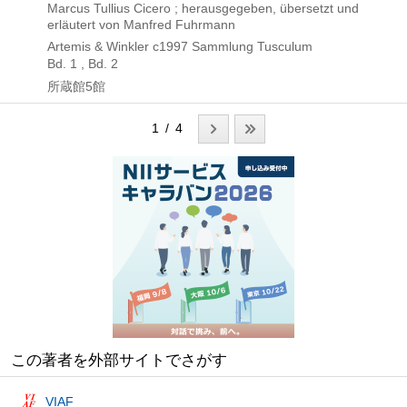
Marcus Tullius Cicero ; herausgegeben, übersetzt und
erläutert von Manfred Fuhrmann
Artemis & Winkler
c1997
Sammlung Tusculum
Bd. 1 , Bd. 2
所蔵館5館
1 / 4
この著者を外部サイトでさがす
VIAF