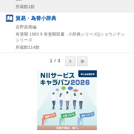
所蔵館1館
貿易・為替小辞典
吉野昌甫編
有斐閣
1983.9
有斐閣双書 . 小辞典シリーズ||ショウジテン
シリーズ
所蔵館114館
1 / 3