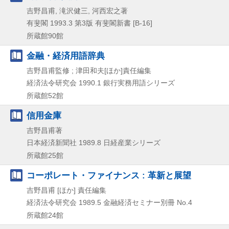
吉野昌甫, 滝沢健三, 河西宏之著
有斐閣
1993.3
第3版
有斐閣新書 [B-16]
所蔵館90館
金融・経済用語辞典
吉野昌甫監修 ; 津田和夫[ほか]責任編集
経済法令研究会
1990.1
銀行実務用語シリーズ
所蔵館52館
信用金庫
吉野昌甫著
日本経済新聞社
1989.8
日経産業シリーズ
所蔵館25館
コーポレート・ファイナンス : 革新と展望
吉野昌甫 [ほか] 責任編集
経済法令研究会
1989.5
金融経済セミナー別冊 No.4
所蔵館24館