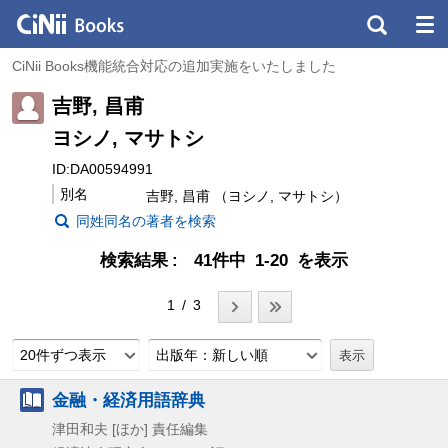
CiNii Books機能統合対応の追加実施をいたしました
吉野, 昌甫
ヨシノ, マサトシ
ID:DA00594991
別名
吉野, 昌甫 （ヨシノ, マサトシ）
同姓同名の著者を検索
検索結果
41件中 1-20 を表示
1 / 3
20件ずつ表示
出版年：新しい順
金融・経済用語辞典
津田和夫 [ほか] 責任編集