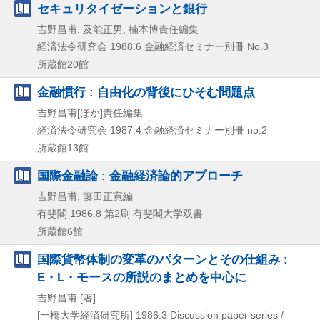
セキュリタイゼーションと銀行
吉野昌甫, 及能正男, 楠本博責任編集
経済法令研究会
1988.6
金融経済セミナー別冊 No.3
所蔵館20館
金融慣行 : 自由化の背後にひそむ問題点
吉野昌甫[ほか]責任編集
経済法令研究会
1987.4
金融経済セミナー別冊 no.2
所蔵館13館
国際金融論 : 金融経済論的アプローチ
吉野昌甫, 藤田正寛編
有斐閣
1986.8
第2刷
有斐閣大学双書
所蔵館6館
国際貨幣体制の変革のパターンとその仕組み :
E・L・モースの所説のまとめを中心に
吉野昌甫 [著]
[一橋大学経済研究所]
1986.3
Discussion paper series /