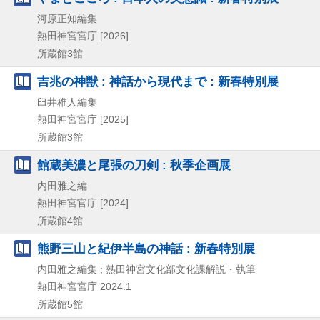
河原正知編集
熱田神宮宮庁
[2026]
所蔵館3館
吉兆の神獣 : 神話から現代まで : 新春特別展
臼井稚人編集
熱田神宮宮庁
[2025]
所蔵館3館
館蔵美濃と尾張の刀剣 : 秋季企画展
内田雅之編
熱田神宮官庁
[2024]
所蔵館4館
熊野三山と紀伊半島の神話 : 新春特別展
内田雅之編集 ; 熱田神宮文化部文化課解説・執筆
熱田神宮宮庁
2024.1
所蔵館5館