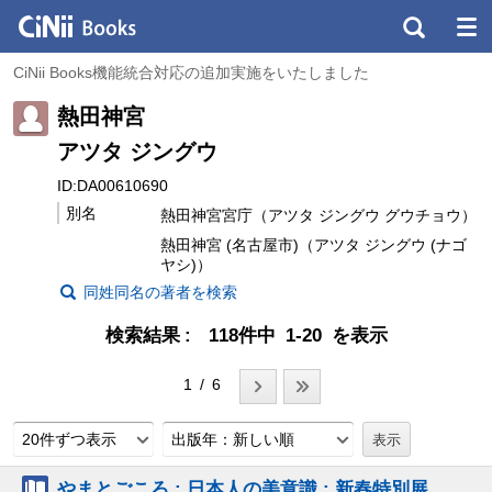
CiNii Books機能統合対応の追加実施をいたしました
熱田神宮
アツタ ジングウ
ID:DA00610690
別名
熱田神宮宮庁（アツタ ジングウ グウチョウ）
熱田神宮 (名古屋市)（アツタ ジングウ (ナゴ
ヤシ)）
同姓同名の著者を検索
検索結果
118件中 1-20 を表示
1 / 6
20件ずつ表示
出版年：新しい順
やまとごころ : 日本人の美意識 : 新春特別展