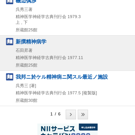
磯辺偶渉
呉秀三著
精神医学神経学古典刊行会
1979.3
上 , 下
所蔵館25館
新撰精神病学
石田昇著
精神医学神経学古典刊行会
1977.11
所蔵館25館
我邦ニ於ケル精神病ニ関スル最近ノ施設
呉秀三 [著]
精神医学神経学古典刊行会
1977.5
[複製版]
所蔵館30館
1 / 6