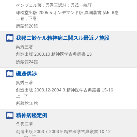
ケンプェル著 ; 呉秀三訳註 ; 呉茂一校訂
雄松堂出版
2005.5
オンデマンド版
異國叢書 第5,
6巻
上巻 , 下巻
所蔵館20館
我邦ニ於ケル精神病ニ関スル最近ノ施設
呉秀三著
創造出版
2003.10
精神医学古典叢書 13
所蔵館24館
磯邊偶渉
呉秀三著
創造出版
2003.12-2004.3
精神医学古典叢書 15-16
上 , 下
所蔵館18館
精神病鑑定例
呉秀三著
創造出版
2003.7-2003.9
精神医学古典叢書 10-12