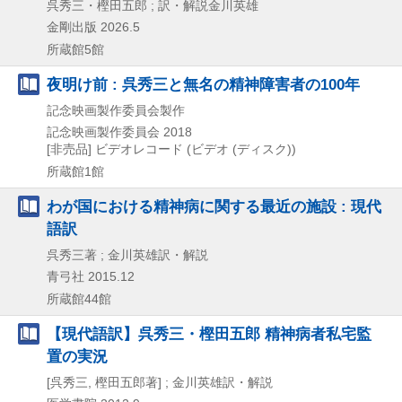
呉秀三・樫田五郎 ; 訳・解説金川英雄
金剛出版
2026.5
所蔵館5館
夜明け前 : 呉秀三と無名の精神障害者の100年
記念映画製作委員会製作
記念映画製作委員会
2018
[非売品]
ビデオレコード (ビデオ (ディスク))
所蔵館1館
わが国における精神病に関する最近の施設 : 現代
語訳
呉秀三著 ; 金川英雄訳・解説
青弓社
2015.12
所蔵館44館
【現代語訳】呉秀三・樫田五郎 精神病者私宅監
置の実況
[呉秀三, 樫田五郎著] ; 金川英雄訳・解説