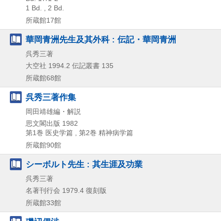
1 Bd. , 2 Bd.
所蔵館17館
華岡青洲先生及其外科 : 伝記・華岡青洲
呉秀三著
大空社
1994.2
伝記叢書 135
所蔵館68館
呉秀三著作集
岡田靖雄編・解説
思文閣出版
1982
第1巻 医史学篇 , 第2巻 精神病学篇
所蔵館90館
シーボルト先生 : 其生涯及功業
呉秀三著
名著刊行会
1979.4
復刻版
所蔵館33館