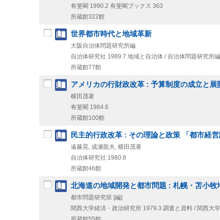
有斐閣
1990.2
有斐閣ブックス 363
所蔵館322館
世界都市時代と地域革新
大阪自治体問題研究所編
自治体研究社
1989.7
地域と自治体 / 自治体問題研究所編
所蔵館77館
アメリカの行財政改革 : 予算制度の成立と展
横田茂著
有斐閣
1984.6
所蔵館100館
民主的行政改革 : その理論と政策 「都市
遠藤晃, 成瀬龍夫, 横田茂著
自治体研究社
1980.8
所蔵館46館
北海道の地域開発と都市問題 : 札幌・苫小
都市問題研究班 [編]
関西大学経済・政治研究所
1979.3
調査と資料 / 関西大
所蔵館55館