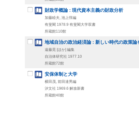
財政学概論 : 現代資本主義の財政分析
加藤睦夫, 池上惇編
有斐閣
1978.9
有斐閣大学双書
所蔵館110館
地域自治の政治経済論 : 新しい時代の政策論
遠藤晃 [ほか] 編集
自治体研究社
1977.10
所蔵館72館
安保体制と大学
横田茂, 前田達男編
汐文社
1969.6
解放新書
所蔵館40館