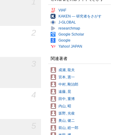
1
VIAF
KAKEN — 研究者をさがす
J-GLOBAL
researchmap
2
Google Scholar
Google
Yahoo! JAPAN
関連著者
3
成瀬, 龍夫
宮本, 憲一
中村, 剛治郎
遠藤, 晃
4
田中, 重博
内山, 昭
坂野, 光俊
奥山, 健二
5
前山, 総一郎