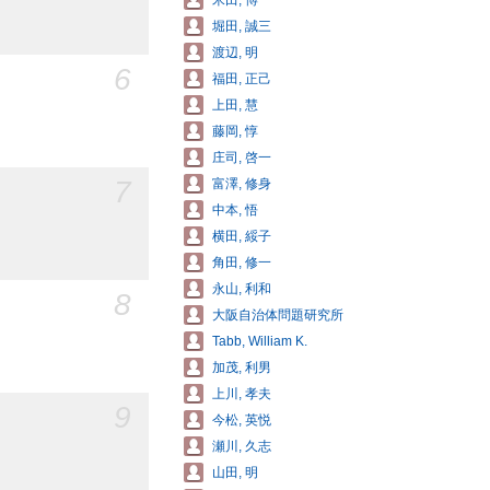
米田, 博
堀田, 誠三
渡辺, 明
6
福田, 正己
上田, 慧
藤岡, 惇
庄司, 啓一
7
富澤, 修身
中本, 悟
横田, 綏子
角田, 修一
永山, 利和
8
大阪自治体問題研究所
Tabb, William K.
加茂, 利男
上川, 孝夫
9
今松, 英悦
瀬川, 久志
山田, 明