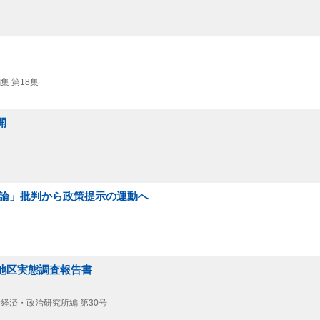
集 第18集
開
経営論」批判から政策提示の運動へ
牧地区実態調査報告書
学経済・政治研究所編 第30号