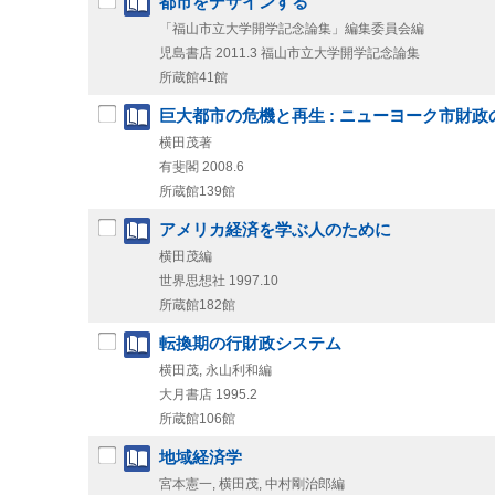
都市をデザインする
「福山市立大学開学記念論集」編集委員会編
児島書店
2011.3
福山市立大学開学記念論集
所蔵館41館
巨大都市の危機と再生 : ニューヨーク市財政
横田茂著
有斐閣
2008.6
所蔵館139館
アメリカ経済を学ぶ人のために
横田茂編
世界思想社
1997.10
所蔵館182館
転換期の行財政システム
横田茂, 永山利和編
大月書店
1995.2
所蔵館106館
地域経済学
宮本憲一, 横田茂, 中村剛治郎編