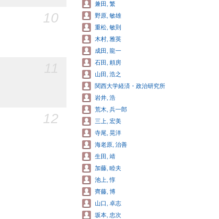
兼田, 繁
10
野原, 敏雄
重松, 敏則
木村, 雅英
成田, 龍一
石田, 頼房
11
山田, 浩之
関西大学経済・政治研究所
岩井, 浩
荒木, 兵一郎
12
三上, 宏美
寺尾, 晃洋
海老原, 治善
生田, 靖
加藤, 睦夫
池上, 惇
齊藤, 博
山口, 卓志
坂本, 忠次