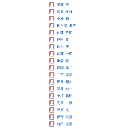
安藤, 実
鷲見, 友好
小林, 昭
柳ケ瀬, 孝三
佐藤, 哲郎
芦田, 亘
鈴木, 茂
加藤, 一郎
重森, 暁
森岡, 孝二
二宮, 厚美
坂井, 昭夫
深井, 純一
小桜, 義明
高原, 一隆
野原, 光
保母, 武彦
前田, 達男