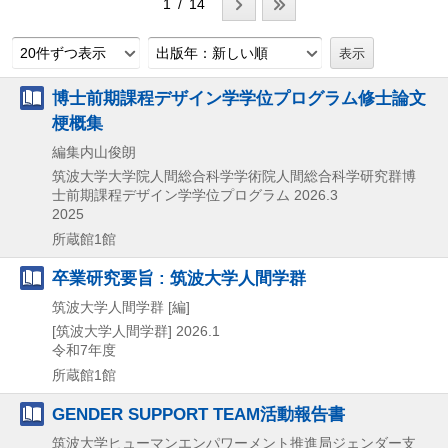
1 / 14
20件ずつ表示
出版年：新しい順
博士前期課程デザイン学学位プログラム修士論文
梗概集
編集内山俊朗
筑波大学大学院人間総合科学学術院人間総合科学研究群博
士前期課程デザイン学学位プログラム
2026.3
2025
所蔵館1館
卒業研究要旨 : 筑波大学人間学群
筑波大学人間学群 [編]
[筑波大学人間学群]
2026.1
令和7年度
所蔵館1館
GENDER SUPPORT TEAM活動報告書
筑波大学ヒューマンエンパワーメント推進局ジェンダー支