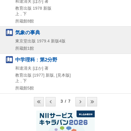
和達清夫 [ほか] 著
教育出版
1978
新版
上 , 下
所蔵館8館
気象の事典
東京堂出版
1979.4
新版4版
所蔵館1館
中学理科 : 第2分野
和達清夫 [ほか] 著
教育出版
[1977]
新版, [見本版]
上 , 下
所蔵館5館
3 / 7