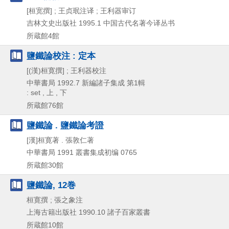
[桓宽撰] ; 王贞珉注译 ; 王利器审订
吉林文史出版社
1995.1
中国古代名著今译丛书
所蔵館4館
鹽鐵論校注 : 定本
[(漢)桓寛撰] ; 王利器校注
中華書局
1992.7
新編諸子集成 第1輯
: set , 上 , 下
所蔵館76館
鹽鐵論 . 鹽鐵論考證
[漢]桓寛著 . 張敦仁著
中華書局
1991
叢書集成初编 0765
所蔵館30館
鹽鐵論, 12巻
桓寛撰 ; 張之象注
上海古籍出版社
1990.10
諸子百家叢書
所蔵館10館