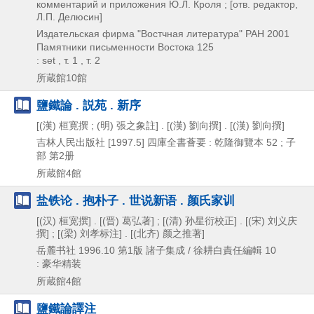
комментарий и приложения Ю.Л. Кроля ; [отв. редактор,
Л.П. Делюсин]
Издательская фирма "Востчная литература" РАН
2001
Памятники письменности Востока 125
: set , т. 1 , т. 2
所蔵館10館
鹽鐵論 . 説苑 . 新序
[(漢) 桓寛撰 ; (明) 張之象註] . [(漢) 劉向撰] . [(漢) 劉向撰]
吉林人民出版社
[1997.5]
四庫全書薈要 : 乾隆御覽本 52 ; 子
部 第2册
所蔵館4館
盐铁论 . 抱朴子 . 世说新语 . 颜氏家训
[(汉) 桓宽撰] . [(晋) 葛弘著] ; [(清) 孙星衍校正] . [(宋) 刘义庆
撰] ; [(梁) 刘孝标注] . [(北齐) 颜之推著]
岳麓书社
1996.10
第1版
諸子集成 / 徐耕白責任編輯 10
: 豪华精装
所蔵館4館
鹽鐵論譯注