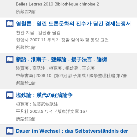
Belles Lettres
2010
Bibliothèque chinoise 2
所蔵館2館
염철론 : 열린 토론문화의 진수가 담긴 경제논쟁서
환관 지음 ; 김원중 옮김
현암사
2007.11
우리가 정말 알아야 할 동양 고전
所蔵館1館
新語 . 淮南子 . 鹽鐡論 . 揚子法言 . 論衡
陸賈著 . 高誘注 . 桓寛著 . 揚雄著 . 王充著
中華書局
[2006.10]
[第2版]
諸子集成 / 國學整理社編 第7冊
所蔵館1館
塩鉄論 : 漢代の経済論争
桓寛著 ; 佐藤武敏訳注
平凡社
2003.9
ワイド版東洋文庫 167
所蔵館6館
Dauer im Wechsel : das Selbstverständnis der