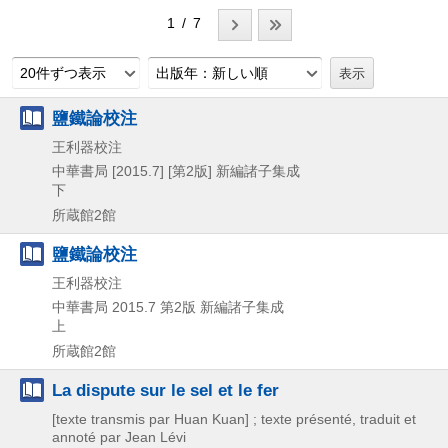
1 / 7
20件ずつ表示
出版年：新しい順
鹽鐵論校注
王利器校注
中華書局
[2015.7]
[第2版]
新編諸子集成
下
所蔵館2館
鹽鐵論校注
王利器校注
中華書局
2015.7
第2版
新編諸子集成
上
所蔵館2館
La dispute sur le sel et le fer
[texte transmis par Huan Kuan] ; texte présenté, traduit et
annoté par Jean Lévi