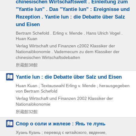
chinesischen Wirtschaftswelt . Einleitung zum
"Yantie lun" . Das "Yantie lun" : Ereignisse und
Rezeption . Yantie lun : die Debatte über Salz
und Eisen
Bertram Schefold . Erling v. Mende . Hans Ulrich Vogel .
Huan Kuan
Verlag Wirtschaft und Finanzen
c2002
Klassiker der
Nationalökonomie . Vademecum zu dem Klassiker der
chinesischen Wirtschaftsdebatten
所蔵館38館
Yantie lun : die Debatte über Salz und Eisen
Huan Kuan ; Textauswahl Erling v. Mende ; herausgegeben
von Bertram Schefold
Verlag Wirtschaft und Finanzen
2002
Klassiker der
Nationalökonomie
所蔵館32館
Спор о соли и железе : Янь те лунь
Хуань Куань ; перевод с китайского, ввдение,