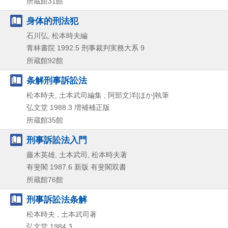
所蔵館31館
身体的刑法犯
石川弘, 松本時夫編
青林書院
1992.5
刑事裁判実務大系 9
所蔵館92館
条解刑事訴訟法
松本時夫, 土本武司編集 ; 阿部文洋[ほか]執筆
弘文堂
1988.3
増補補正版
所蔵館35館
刑事訴訟法入門
藤木英雄, 土本武司, 松本時夫著
有斐閣
1987.6
新版
有斐閣双書
所蔵館76館
刑事訴訟法条解
松本時夫 , 土本武司著
弘文堂
1984.3