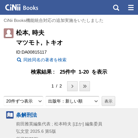
CiNii Books機能統合対応の追加実施をいたしました
松本, 時夫
マツモト, トキオ
ID:DA00815117
同姓同名の著者を検索
検索結果
25件中 1-20 を表示
1 / 2
20件ずつ表示
出版年：新しい順
条解刑法
前田雅英編集代表 ; 松本時夫 [ほか] 編集委員
弘文堂
2025.6
第5版