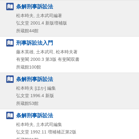
条解刑事訴訟法
松本時夫, 土本武司編著
弘文堂
2001.4
新版増補版
所蔵館44館
刑事訴訟法入門
藤木英雄, 土本武司, 松本時夫著
有斐閣
2000.3
第3版
有斐閣双書
所蔵館100館
条解刑事訴訟法
松本時夫 [ほか] 編集
弘文堂
1996.4
新版
所蔵館53館
条解刑事訴訟法
松本時夫, 土本武司編集
弘文堂
1992.11
増補補正第2版