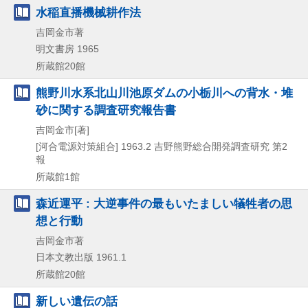
水稲直播機械耕作法
吉岡金市著
明文書房
1965
所蔵館20館
熊野川水系北山川池原ダムの小栃川への背水・堆
砂に関する調査研究報告書
吉岡金市[著]
[河合電源対策組合]
1963.2
吉野熊野総合開発調査研究 第2
報
所蔵館1館
森近運平 : 大逆事件の最もいたましい犠牲者の思
想と行動
吉岡金市著
日本文教出版
1961.1
所蔵館20館
新しい遺伝の話