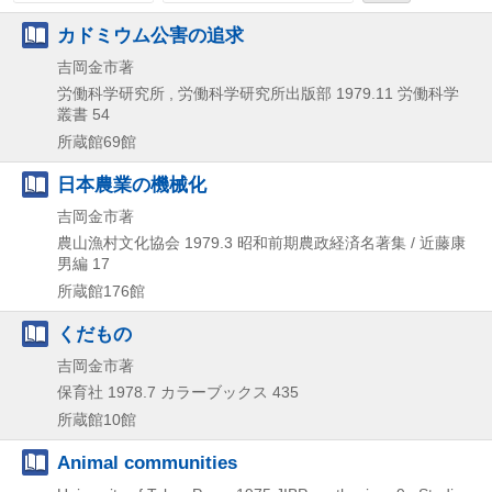
カドミウム公害の追求
吉岡金市著
労働科学研究所 , 労働科学研究所出版部
1979.11
労働科学
叢書 54
所蔵館69館
日本農業の機械化
吉岡金市著
農山漁村文化協会
1979.3
昭和前期農政経済名著集 / 近藤康
男編 17
所蔵館176館
くだもの
吉岡金市著
保育社
1978.7
カラーブックス 435
所蔵館10館
Animal communities