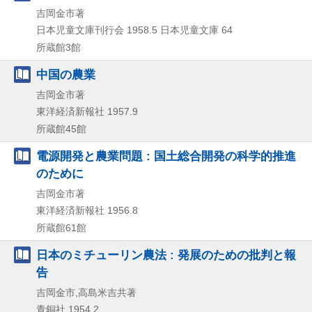
吉岡金市著
日本児童文庫刊行会
1958.5
日本児童文庫 64
所蔵館3館
中国の農業
吉岡金市著
東洋経済新報社
1957.9
所蔵館45館
電源開発と農業問題 : 国土総合開発の科学的推進
のために
吉岡金市著
東洋経済新報社
1956.8
所蔵館61館
日本のミチューリン農法 : 発展のための批判と報
告
吉岡金市,高島米吉共著
青銅社
1954.2