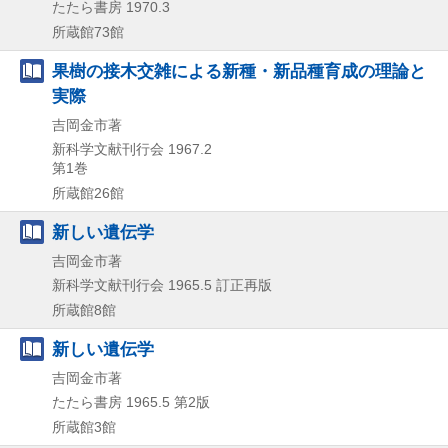
たたら書房
1970.3
所蔵館73館
果樹の接木交雑による新種・新品種育成の理論と
実際
吉岡金市著
新科学文献刊行会
1967.2
第1巻
所蔵館26館
新しい遺伝学
吉岡金市著
新科学文献刊行会
1965.5
訂正再版
所蔵館8館
新しい遺伝学
吉岡金市著
たたら書房
1965.5
第2版
所蔵館3館