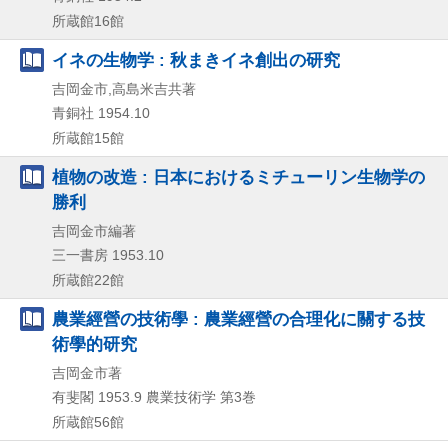
所蔵館16館
イネの生物学 : 秋まきイネ創出の研究
吉岡金市,高島米吉共著
青銅社
1954.10
所蔵館15館
植物の改造 : 日本におけるミチューリン生物学の
勝利
吉岡金市編著
三一書房
1953.10
所蔵館22館
農業經營の技術學 : 農業經營の合理化に關する技
術學的研究
吉岡金市著
有斐閣
1953.9
農業技術学 第3巻
所蔵館56館