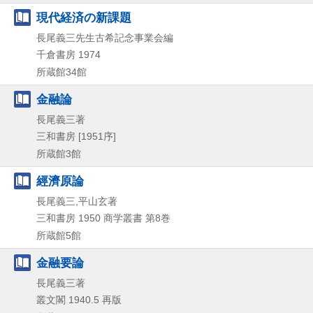
現代経済の新課題
長尾義三先生古希記念事業会編
千倉書房
1974
所蔵館34館
金融論
長尾義三著
三和書房
[1951序]
所蔵館3館
經濟原論
長尾義三,平山玄著
三和書房
1950
商学叢書 第8巻
所蔵館5館
金融要論
長尾義三著
叢文閣
1940.5
再版