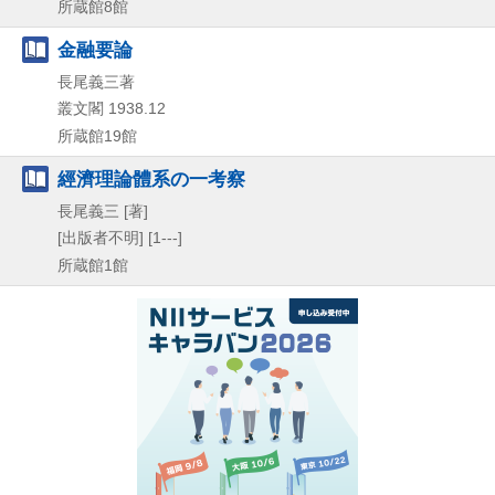
所蔵館8館
金融要論
長尾義三著
叢文閣
1938.12
所蔵館19館
經濟理論體系の一考察
長尾義三 [著]
[出版者不明]
[1---]
所蔵館1館