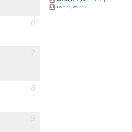
Merwin, W. S. (William Stanley)
Lorraine, Walter H.
6
7
8
9