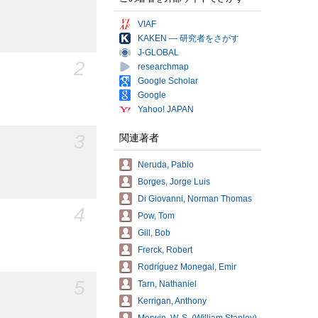
VIAF
KAKEN — 研究者をさがす
J-GLOBAL
2
researchmap
Google Scholar
Google
Yahoo! JAPAN
3
関連著者
Neruda, Pablo
Borges, Jorge Luis
Di Giovanni, Norman Thomas
4
Pow, Tom
Gill, Bob
Frerck, Robert
Rodríguez Monegal, Emir
5
Tarn, Nathaniel
Kerrigan, Anthony