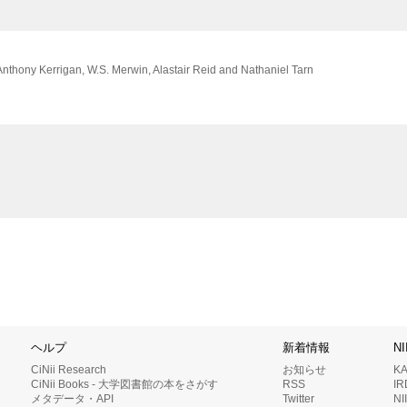
 Anthony Kerrigan, W.S. Merwin, Alastair Reid and Nathaniel Tarn
ヘルプ
新着情報
N
CiNii Research
お知らせ
K
CiNii Books - 大学図書館の本をさがす
RSS
I
メタデータ・API
Twitter
N