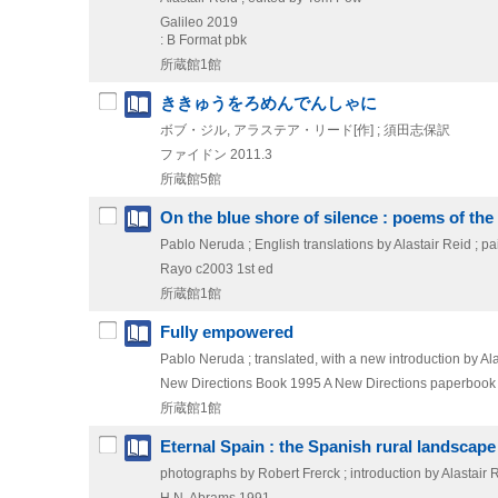
Galileo
2019
: B Format pbk
所蔵館1館
ききゅうをろめんでんしゃに
ボブ・ジル, アラステア・リード[作] ; 須田志保訳
ファイドン
2011.3
所蔵館5館
On the blue shore of silence : poems of the
Pablo Neruda ; English translations by Alastair Reid ; p
Rayo
c2003
1st ed
所蔵館1館
Fully empowered
Pablo Neruda ; translated, with a new introduction by Al
New Directions Book
1995
A New Directions paperbook
所蔵館1館
Eternal Spain : the Spanish rural landscape
photographs by Robert Frerck ; introduction by Alastair 