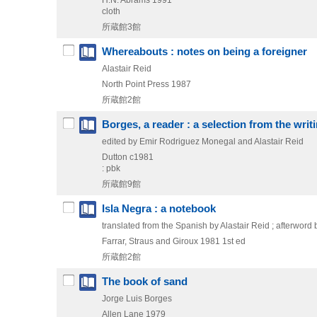
H.N. Abrams
1991
cloth
所蔵館3館
Whereabouts : notes on being a foreigner
Alastair Reid
North Point Press
1987
所蔵館2館
Borges, a reader : a selection from the wri
edited by Emir Rodriguez Monegal and Alastair Reid
Dutton
c1981
: pbk
所蔵館9館
Isla Negra : a notebook
translated from the Spanish by Alastair Reid ; afterword 
Farrar, Straus and Giroux
1981
1st ed
所蔵館2館
The book of sand
Jorge Luis Borges
Allen Lane
1979