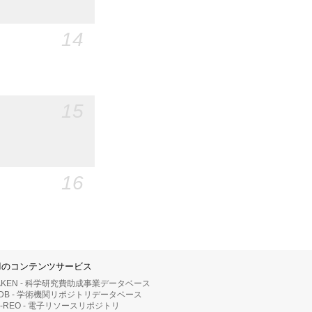
14
15
16
IIのコンテンツサービス
AKEN - 科学研究費助成事業データベース
RDB - 学術機関リポジトリデータベース
II-REO - 電子リソースリポジトリ