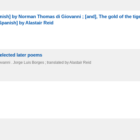
nish] by Norman Thomas di Giovanni ; [and], The gold of the tige
Spanish] by Alastair Reid
selected later poems
anni . Jorge Luis Borges ; translated by Alastair Reid