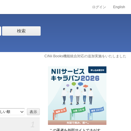
ログイン
English
検索
CiNii Books機能統合対応の追加実施をいたしました
しい順
1
この著者を外部サイトでさがす