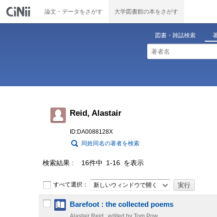
論文・データをさがす
大学図書館の本をさがす
図書・雑誌検索
Reid, Alastair
ID:DA0088128X
同姓同名の著者を検索
検索結果
16件中 1-16 を表示
すべて選択：
新しいウィンドウで開く
Barefoot : the collected poems
Alastair Reid ; edited by Tom Pow