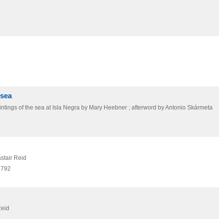
 sea
aintings of the sea at Isla Negra by Mary Heebner ; afterword by Antonio Skármeta
astair Reid
 792
Reid