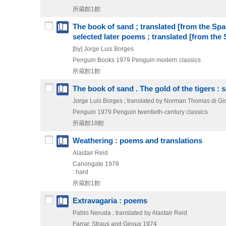
所蔵館1館
The book of sand ; translated [from the Spa
selected later poems ; translated [from the 
[by] Jorge Luis Borges
Penguin Books
1979
Penguin modern classics
所蔵館1館
The book of sand . The gold of the tigers : 
Jorge Luis Borges ; translated by Norman Thomas di Giov
Penguin
1979
Penguin twentieth-century classics
所蔵館18館
Weathering : poems and translations
Alastair Reid
Canongate
1978
: hard
所蔵館1館
Extravagaria : poems
Pablo Neruda ; translated by Alastair Reid
Farrar, Straus and Giroux
1974