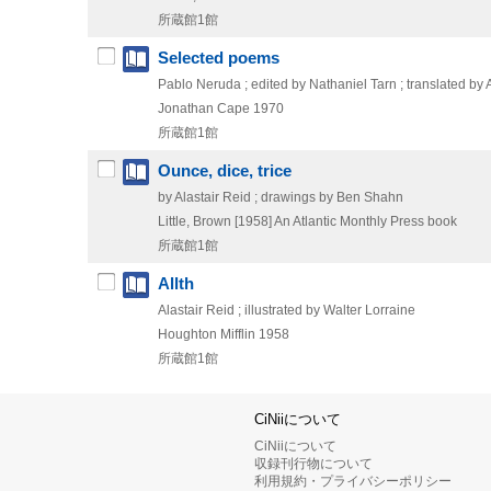
所蔵館1館
Selected poems
Pablo Neruda ; edited by Nathaniel Tarn ; translated by
Jonathan Cape
1970
所蔵館1館
Ounce, dice, trice
by Alastair Reid ; drawings by Ben Shahn
Little, Brown
[1958]
An Atlantic Monthly Press book
所蔵館1館
Allth
Alastair Reid ; illustrated by Walter Lorraine
Houghton Mifflin
1958
所蔵館1館
CiNiiについて
CiNiiについて
収録刊行物について
利用規約・プライバシーポリシー