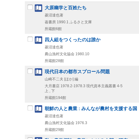
大原幽学と百姓たち
菱沼達也著
崙書房
1990.1
ふるさと文庫
所蔵館6館
四人組をつくったのは誰か
菱沼達也著
農山漁村文化協会
1980.10
所蔵館28館
現代日本の都市スプロール問題
山崎不二夫 [ほか] 編
大月書店
1978.2-1978.3
現代資本主義叢書 4-5
上 , 下
所蔵館194館
朝鮮の人と農業 : みんなが農村を支援する国
菱沼達也著
農山漁村文化協会
1976.3
所蔵館29館