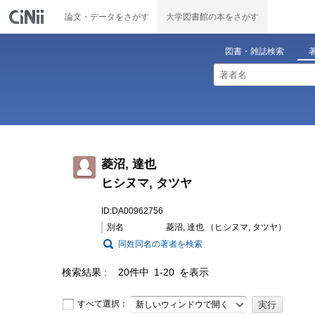
論文・データをさがす
大学図書館の本をさがす
図書・雑誌検索
菱沼, 達也
ヒシヌマ, タツヤ
ID:DA00962756
別名
菱沼, 達也 （ヒシヌマ, タツヤ）
同姓同名の著者を検索
検索結果
20件中 1-20 を表示
すべて選択：
新しいウィンドウで開く