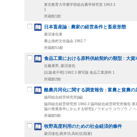
東京教育大学農学部総合農学研究室
1963.3
1
所蔵館1館
日本畜産論 : 農家の経営条件と畜産形態
菱沼達也著
農山漁村文化協会
1962.7
所蔵館51館
食品工業における原料供給契約の類型 : 大
近藤康男, 菱沼達也
[出版者不明]
1962.3
謄写版
食品工業原料 1
所蔵館2館
酪農共同化に関する調査報告 : 富農と貧農の
協同組合経営研究所[編]
協同組合経営研究所
1960.3
協同組合経営研究所報告 第14
協の発展条件にかんする研究||ノウギョウ コウゾウ ノ ヘン
所蔵館5館
牧野高度利用のための社会経済的條件
菱沼達也,梶井功,高松信清[著]