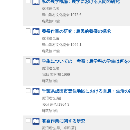
私の農学概論 : 農学における人間の研究
菱沼達也著
農山漁村文化協会
1973.6
所蔵館61館
養蚕作業の研究 : 農民的養蚕の探求
菱沼達也編
農山漁村文化協会
1966.1
所蔵館15館
学生についての一考察 : 農学科の学生は何
菱沼達也著
[出版者不明]
1966
所蔵館1館
千葉県成田市豊住地区における営農・生活の改
菱沼達也[編]
[菱沼達也]
1964.3
所蔵館1館
養蚕作業に関する研究
菱沼達也,早川卓郎[著]