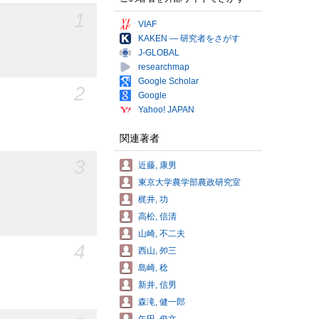
1
VIAF
KAKEN — 研究者をさがす
J-GLOBAL
researchmap
Google Scholar
2
Google
Yahoo! JAPAN
関連著者
3
近藤, 康男
東京大学農学部農政研究室
梶井, 功
高松, 信清
山崎, 不二夫
4
西山, 夘三
島崎, 稔
新井, 信男
森滝, 健一郎