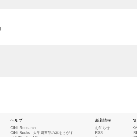
料
ヘルプ
新着情報
N
CiNii Research
お知らせ
K
CiNii Books - 大学図書館の本をさがす
RSS
I