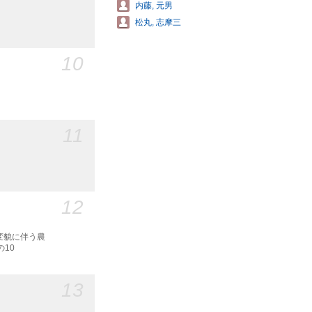
内藤, 元男
松丸, 志摩三
10
11
12
の変貌に伴う農
の10
13