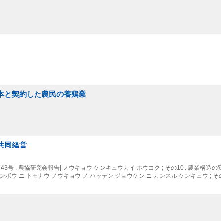
資本と契約した農民の養鶏業
共同経営
3号 . 農協研究会報告||ノウキョウ ケンキュウカイ ホウコク ; その10 . 農業構造
ボウ ニ トモナウ ノウキョウ ノ ハッテン ジョウケン ニ カンスル ケンキュウ ; そ