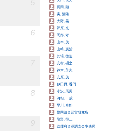
5
矢田, 俊文
長岡, 顕
実, 清隆
大野, 晃
野原, 光
6
岡部, 守
山本, 茂
山崎, 憲治
的場, 徳造
7
安村, 碩之
鈴木, 芳夫
安原, 茂
似田貝, 香門
8
小沢, 辰男
河相, 一成
早川, 卓郎
協同組合経営研究所
龍野, 得三
9
総理府資源調査会事務局