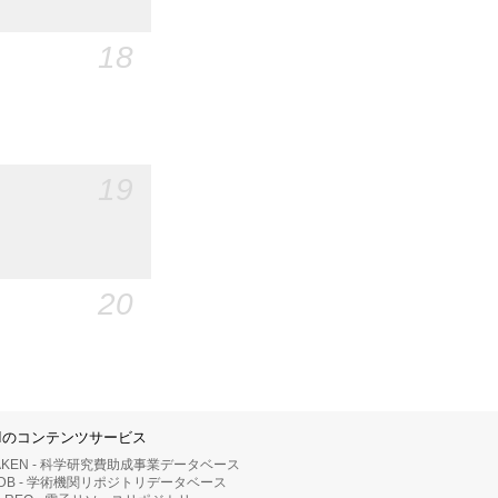
18
19
20
IIのコンテンツサービス
AKEN - 科学研究費助成事業データベース
RDB - 学術機関リポジトリデータベース