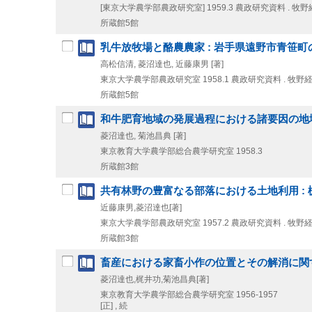
[東京大学農学部農政研究室]
1959.3
農政研究資料 . 牧野経
所蔵館5館
乳牛放牧場と酪農農家 : 岩手県遠野市青笹
高松信清, 菱沼達也, 近藤康男 [著]
東京大学農学部農政研究室
1958.1
農政研究資料 . 牧野経済
所蔵館5館
和牛肥育地域の発展過程における諸要因の地域
菱沼達也, 菊池昌典 [著]
東京教育大学農学部総合農学研究室
1958.3
所蔵館3館
共有林野の豊富なる部落における土地利用 :
近藤康男,菱沼達也[著]
東京大学農学部農政研究室
1957.2
農政研究資料 . 牧野経済
所蔵館3館
畜産における家畜小作の位置とその解消に関
菱沼達也,梶井功,菊池昌典[著]
東京教育大学農学部総合農学研究室
1956-1957
[正] , 続