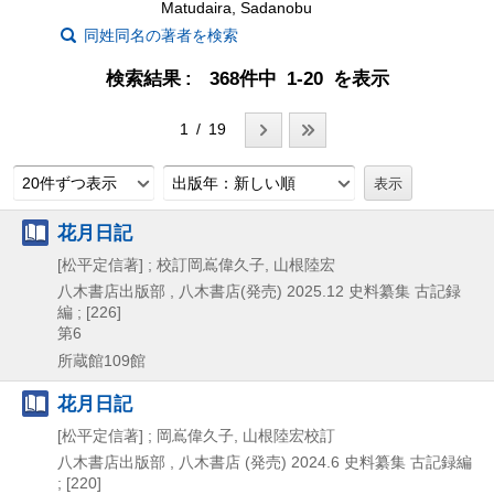
Matudaira, Sadanobu
同姓同名の著者を検索
検索結果
368件中 1-20 を表示
1 / 19
20件ずつ表示
出版年：新しい順
花月日記
[松平定信著] ; 校訂岡嶌偉久子, 山根陸宏
八木書店出版部 , 八木書店(発売)
2025.12
史料纂集 古記録
編 ; [226]
第6
所蔵館109館
花月日記
[松平定信著] ; 岡嶌偉久子, 山根陸宏校訂
八木書店出版部 , 八木書店 (発売)
2024.6
史料纂集 古記録編
; [220]