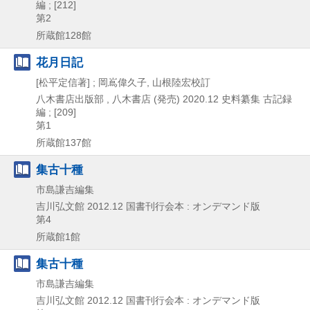
編 ; [212]
第2
所蔵館128館
花月日記
[松平定信著] ; 岡嶌偉久子, 山根陸宏校訂
八木書店出版部 , 八木書店 (発売)
2020.12
史料纂集 古記録
編 ; [209]
第1
所蔵館137館
集古十種
市島謙吉編集
吉川弘文館
2012.12
国書刊行会本 : オンデマンド版
第4
所蔵館1館
集古十種
市島謙吉編集
吉川弘文館
2012.12
国書刊行会本 : オンデマンド版