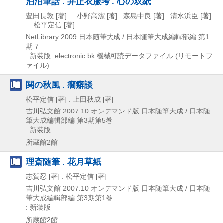
泊洦筆話 . 弁正衣服考 . 心の双紙
豊田長敦 [著] . . 小野高潔 [著] . 森島中良 [著] . 清水浜臣 [著]
. . 松平定信 [著]
NetLibrary
2009
日本随筆大成 / 日本随筆大成編輯部編 第1
期 7
: 新装版: electronic bk
機械可読データファイル (リモートフ
ァイル)
関の秋風 . 癇癖談
松平定信 [著] . 上田秋成 [著]
吉川弘文館
2007.10
オンデマンド版
日本随筆大成 / 日本随
筆大成編輯部編 第3期第5巻
: 新装版
所蔵館2館
理斎随筆 . 花月草紙
志賀忍 [著] . 松平定信 [著]
吉川弘文館
2007.10
オンデマンド版
日本随筆大成 / 日本随
筆大成編輯部編 第3期第1巻
: 新装版
所蔵館2館