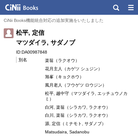
CiNii Books機能統合対応の追加実施をいたしました
松平, 定信
マツダイラ, サダノブ
ID:DA00987848
別名
楽翁（ラクオウ）
花月主人（カゲツ シュジン）
旭峯（キョクホウ）
風月老人（フウゲツ ロウジン）
松平, 越中守（マツダイラ, エッチュウノカ
ミ）
白河, 楽翁（シラカワ, ラクオウ）
白川, 楽翁（シラカワ, ラクオウ）
源, 定信（ミナモト, サダノブ）
Matsudaira, Sadanobu