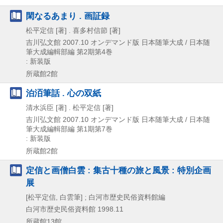
閑なるあまり . 画証録
松平定信 [著] . 喜多村信節 [著]
吉川弘文館
2007.10
オンデマンド版
日本随筆大成 / 日本随
筆大成編輯部編 第2期第4巻
: 新装版
所蔵館2館
泊洦筆話 . 心の双紙
清水浜臣 [著] . 松平定信 [著]
吉川弘文館
2007.10
オンデマンド版
日本随筆大成 / 日本随
筆大成編輯部編 第1期第7巻
: 新装版
所蔵館2館
定信と画僧白雲 : 集古十種の旅と風景 : 特別企画
展
[松平定信, 白雲筆] ; 白河市歴史民俗資料館編
白河市歴史民俗資料館
1998.11
所蔵館13館