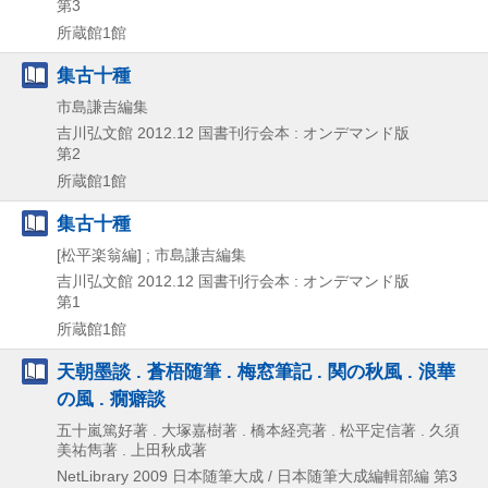
第3
所蔵館1館
集古十種
市島謙吉編集
吉川弘文館
2012.12
国書刊行会本 : オンデマンド版
第2
所蔵館1館
集古十種
[松平楽翁編] ; 市島謙吉編集
吉川弘文館
2012.12
国書刊行会本 : オンデマンド版
第1
所蔵館1館
天朝墨談 . 蒼梧随筆 . 梅窓筆記 . 関の秋風 . 浪華
の風 . 癇癖談
五十嵐篤好著 . 大塚嘉樹著 . 橋本経亮著 . 松平定信著 . 久須
美祐雋著 . 上田秋成著
NetLibrary
2009
日本随筆大成 / 日本随筆大成編輯部編 第3