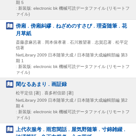
期 5
: 新装版: electronic bk
機械可読データファイル (リモートフ
ァイル)
傍廂 . 傍廂糾繆 . ねざめのすさび . 理斎随筆 . 花
月草紙
斎藤彦麻呂著 . 岡本保孝著 . 石川雅望著 . 志賀忍著 . 松平定
信著
NetLibrary
2009
日本随筆大成 / 日本随筆大成編輯部編 第3
期 1
: 新装版: electronic bk
機械可読データファイル (リモートフ
ァイル)
閑なるあまり . 画証録
松平定信 [著] . 喜多村信節 [著]
NetLibrary
2009
日本随筆大成 / 日本随筆大成編輯部編 第2
期 4
: 新装版: electronic bk
機械可読データファイル (リモートフ
ァイル)
上代衣服考 . 雨窓閑話 . 屋気野随筆 . 寸錦雑綴 .