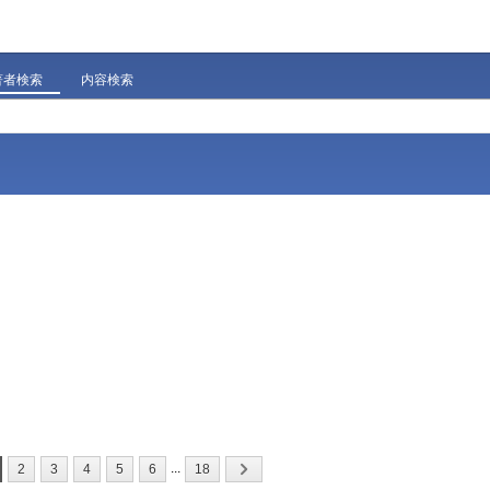
著者検索
内容検索
）
...
2
3
4
5
6
18