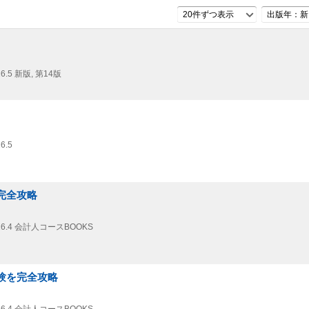
20件ずつ表示
出版年：新
6.5
新版, 第14版
6.5
完全攻略
6.4
会計人コースBOOKS
試験を完全攻略