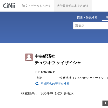
論文・データをさがす
大学図書館の本をさがす
図書・雑誌検索
中央経済社
チュウオウ ケイザイシャ
ID:DA00990911
別名
中央經濟社（チュウオウ ケイザイシャ
同姓同名の著者を検索
検索結果
360件中 1-20 を表示
1