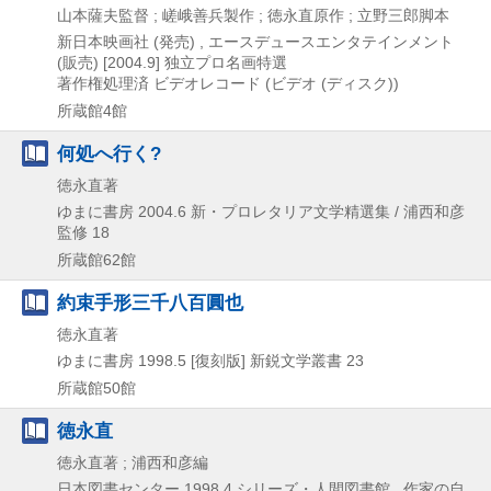
山本薩夫監督 ; 嵯峨善兵製作 ; 徳永直原作 ; 立野三郎脚本
新日本映画社 (発売) , エースデュースエンタテインメント
(販売)
[2004.9]
独立プロ名画特選
著作権処理済
ビデオレコード (ビデオ (ディスク))
所蔵館4館
何処へ行く?
徳永直著
ゆまに書房
2004.6
新・プロレタリア文学精選集 / 浦西和彦
監修 18
所蔵館62館
約束手形三千八百圓也
徳永直著
ゆまに書房
1998.5
[復刻版]
新鋭文学叢書 23
所蔵館50館
徳永直
徳永直著 ; 浦西和彦編
日本図書センター
1998.4
シリーズ・人間図書館 . 作家の自