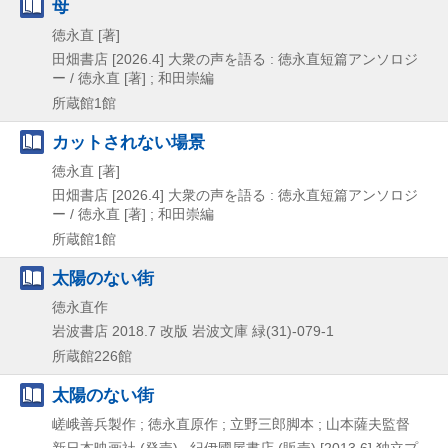
母
徳永直 [著]
田畑書店
[2026.4]
大衆の声を語る : 徳永直短篇アンソロジ
ー / 徳永直 [著] ; 和田崇編
所蔵館1館
カットされない場景
徳永直 [著]
田畑書店
[2026.4]
大衆の声を語る : 徳永直短篇アンソロジ
ー / 徳永直 [著] ; 和田崇編
所蔵館1館
太陽のない街
徳永直作
岩波書店
2018.7
改版
岩波文庫 緑(31)-079-1
所蔵館226館
太陽のない街
嵯峨善兵製作 ; 徳永直原作 ; 立野三郎脚本 ; 山本薩夫監督
新日本映画社 (発売) , 紀伊國屋書店 (販売)
[2013.6]
独立プ