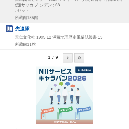
伝||サッカ ノ ジデン ; 68
: セット
所蔵館185館
先遣隊
景仁文化社
1995.12
滿蒙地理歴史風俗誌叢書 13
所蔵館11館
1 / 9