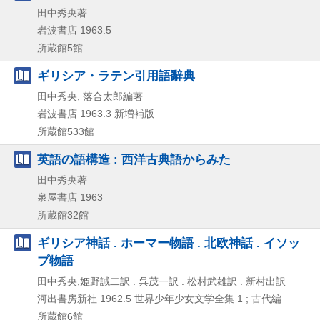
田中秀央著
岩波書店
1963.5
所蔵館5館
ギリシア・ラテン引用語辭典
田中秀央, 落合太郎編著
岩波書店
1963.3
新増補版
所蔵館533館
英語の語構造 : 西洋古典語からみた
田中秀央著
泉屋書店
1963
所蔵館32館
ギリシア神話 . ホーマー物語 . 北欧神話 . イソッ
プ物語
田中秀央,姫野誠二訳 . 呉茂一訳 . 松村武雄訳 . 新村出訳
河出書房新社
1962.5
世界少年少女文学全集 1 ; 古代編
所蔵館6館