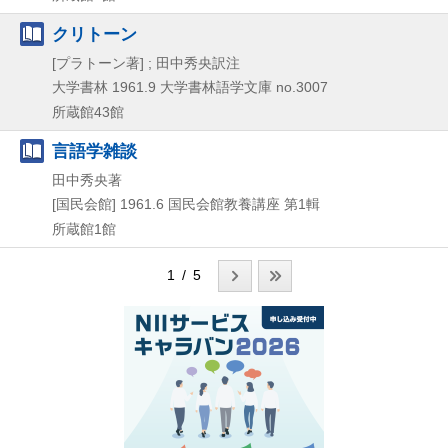
クリトーン
[プラトーン著] ; 田中秀央訳注
大学書林
1961.9
大学書林語学文庫 no.3007
所蔵館43館
言語学雑談
田中秀央著
[国民会館]
1961.6
国民会館教養講座 第1輯
所蔵館1館
1 / 5