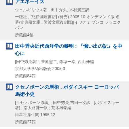
アエネーイス
ウェルギリウス著 ; 田中秀央, 木村満三訳
一穂社 , [紀伊國屋書店] (発売)
2005.10
オンデマンド版
名
著/古典籍文庫 . 岩波文庫復刻版||イワナミ ブンコ フッコク
バン
所蔵館4館
田中秀央近代西洋学の黎明 : 『憶い出の記』を中
心に
[田中秀央著] ; 菅原憲二, 飯塚一幸, 西山伸編
京都大学学術出版会
2005.3
所蔵館84館
クセノポーンの馬術 . ポダイスキー ヨーロッパ
馬術小史
[クセノポーン原著] ; 田中秀央,吉田一次訳 . [ポダイスキー
著] ; 南大路謙一訳 ; 荒木雄豪編
恒星社厚生閣
1995.12
所蔵館27館