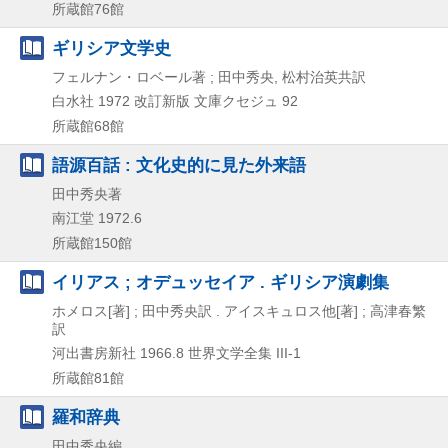
所蔵館76館
ギリシア文学史
フェルナン・ロベール著 ; 田中秀央, 松村治英共訳
白水社
1972
改訂新版
文庫クセジュ 92
所蔵館68館
語源百話 : 文化史的に見た外来語
田中秀央著
南江堂
1972.6
所蔵館150館
イリアス ; オデュッセイア . ギリシア演劇集
ホメロス[著] ; 田中秀央訳 . アイスキュロス他[著] ; 高津春繁
訳
河出書房新社
1966.8
世界文学全集 III-1
所蔵館81館
羅和辞典
田中秀央編