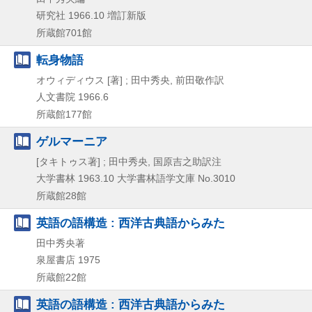
研究社
1966.10
増訂新版
所蔵館701館
転身物語
オウィディウス [著] ; 田中秀央, 前田敬作訳
人文書院
1966.6
所蔵館177館
ゲルマーニア
[タキトゥス著] ; 田中秀央, 国原吉之助訳注
大学書林
1963.10
大学書林語学文庫 No.3010
所蔵館28館
英語の語構造 : 西洋古典語からみた
田中秀央著
泉屋書店
1975
所蔵館22館
英語の語構造 : 西洋古典語からみた