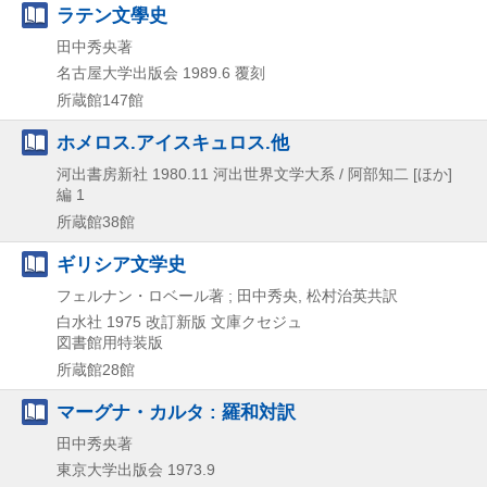
ラテン文學史
田中秀央著
名古屋大学出版会
1989.6
覆刻
所蔵館147館
ホメロス.アイスキュロス.他
河出書房新社
1980.11
河出世界文学大系 / 阿部知二 [ほか]
編 1
所蔵館38館
ギリシア文学史
フェルナン・ロベール著 ; 田中秀央, 松村治英共訳
白水社
1975
改訂新版
文庫クセジュ
図書館用特装版
所蔵館28館
マーグナ・カルタ : 羅和対訳
田中秀央著
東京大学出版会
1973.9