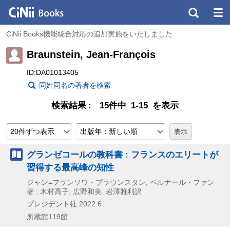
CiNii Books機能統合対応の追加実施をいたしました
Braunstein, Jean-François
ID:DA01013405
同姓同名の著者を検索
検索結果
15件中 1-15 を表示
20件ずつ表示
出版年：新しい順
グランゼコールの教科書 : フランスのエリートが
習得する最高峰の知性
ジャン=フランソワ・ブラウンスタン, ベルナール・ファン
著 ; 木村高子, 広野和美, 岩澤雅利訳
プレジデント社
2022.6
所蔵館119館