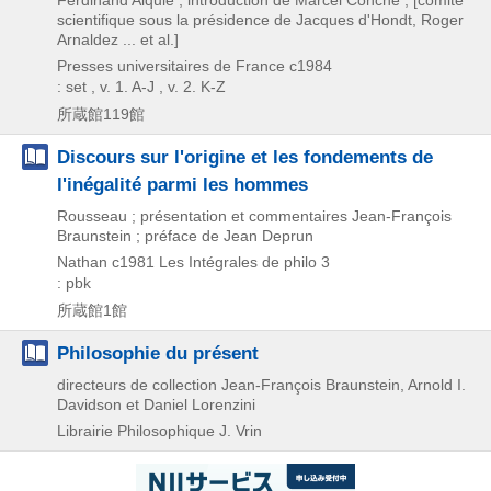
Ferdinand Alquié ; introduction de Marcel Conche ; [comité
scientifique sous la présidence de Jacques d'Hondt, Roger
Arnaldez ... et al.]
Presses universitaires de France
c1984
: set , v. 1. A-J , v. 2. K-Z
所蔵館119館
Discours sur l'origine et les fondements de
l'inégalité parmi les hommes
Rousseau ; présentation et commentaires Jean-François
Braunstein ; préface de Jean Deprun
Nathan
c1981
Les Intégrales de philo 3
: pbk
所蔵館1館
Philosophie du présent
directeurs de collection Jean-François Braunstein, Arnold I.
Davidson et Daniel Lorenzini
Librairie Philosophique J. Vrin