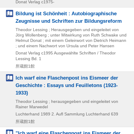
Donat Verlag
c1975-
Bildung ist Schönheit : Autobiographische
Zeugnisse und Schriften zur Bildungsreform
Theodor Lessing ; Herausgegeben und eingeleitet von
Jörg Wollenberg ; unter Mitwirkung von Ruth Schwake und
Helmut Donat ; mit einem Geleirwort von Dietrich Heimann
; und einem Nachwort von Ursula und Peter Hansen
Donat Verlag
c1995
Ausgewählte Schriften / Theodor
Lessing Bd. 1
所蔵館1館
Ich warf eine Flaschenpost ins Eismeer der
Geschichte : Essays und Feuilletons (1923-
1933)
Theodor Lessing ; herausgegeben und eingeleitet von
Rainer Marwedel
Luchterhand
1989
2. Aufl
Sammlung Luchterhand 639
所蔵館1館
"Ich warf eine Flaschenpost ins Eismeer der