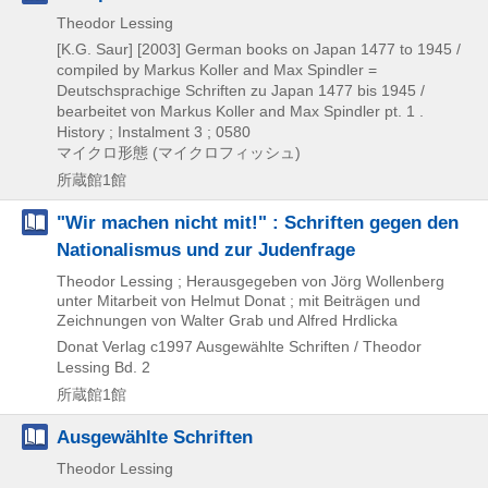
Theodor Lessing
[K.G. Saur]
[2003]
German books on Japan 1477 to 1945 /
compiled by Markus Koller and Max Spindler =
Deutschsprachige Schriften zu Japan 1477 bis 1945 /
bearbeitet von Markus Koller and Max Spindler pt. 1 .
History ; Instalment 3 ; 0580
マイクロ形態 (マイクロフィッシュ)
所蔵館1館
"Wir machen nicht mit!" : Schriften gegen den
Nationalismus und zur Judenfrage
Theodor Lessing ; Herausgegeben von Jörg Wollenberg
unter Mitarbeit von Helmut Donat ; mit Beiträgen und
Zeichnungen von Walter Grab und Alfred Hrdlicka
Donat Verlag
c1997
Ausgewählte Schriften / Theodor
Lessing Bd. 2
所蔵館1館
Ausgewählte Schriften
Theodor Lessing