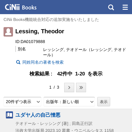
CiNii Books機能統合対応の追加実施をいたしました
Lessing, Theodor
ID:DA01079888
別名
レッシング, テオドール（レッシング, テオド
ール）
同姓同名の著者を検索
検索結果
42件中 1-20 を表示
1 / 3
20件ずつ表示
出版年：新しい順
ユダヤ人の自己憎悪
テオドール・レッシング [著] ; 田島正行訳
法政大学出版局
2023.10
叢書・ウニベルシタス 1158