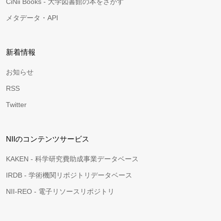
CiNii Books - 大学図書館の本をさがす
メタデータ・API
新着情報
お知らせ
RSS
Twitter
NIIのコンテンツサービス
KAKEN - 科学研究費助成事業データベース
IRDB - 学術機関リポジトリデータベース
NII-REO - 電子リソースリポジトリ