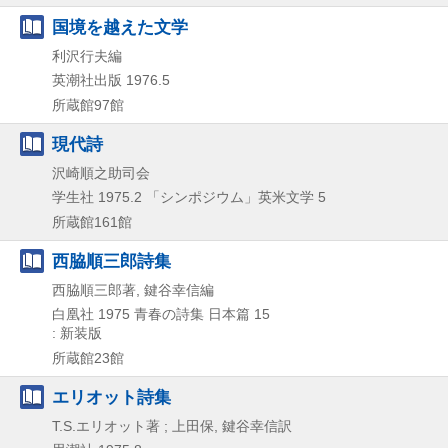
国境を越えた文学
利沢行夫編
英潮社出版
1976.5
所蔵館97館
現代詩
沢崎順之助司会
学生社
1975.2
「シンポジウム」英米文学 5
所蔵館161館
西脇順三郎詩集
西脇順三郎著, 鍵谷幸信編
白凰社
1975
青春の詩集 日本篇 15
: 新装版
所蔵館23館
エリオット詩集
T.S.エリオット著 ; 上田保, 鍵谷幸信訳