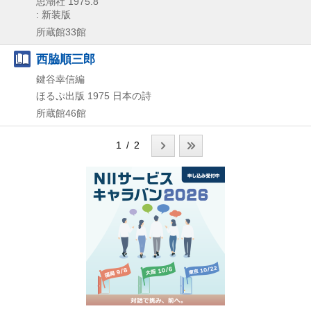
思潮社
1975.8
: 新装版
所蔵館33館
西脇順三郎
鍵谷幸信編
ほるぷ出版
1975
日本の詩
所蔵館46館
1 / 2