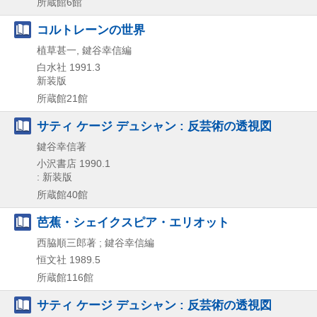
所蔵館6館
コルトレーンの世界
植草甚一, 鍵谷幸信編
白水社
1991.3
新装版
所蔵館21館
サティ ケージ デュシャン : 反芸術の透視図
鍵谷幸信著
小沢書店
1990.1
: 新装版
所蔵館40館
芭蕉・シェイクスピア・エリオット
西脇順三郎著 ; 鍵谷幸信編
恒文社
1989.5
所蔵館116館
サティ ケージ デュシャン : 反芸術の透視図