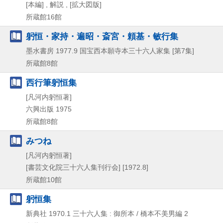
[本編] , 解説 , [拡大図版]
所蔵館16館
躬恒・家持・遍昭・斎宮・頼基・敏行集
墨水書房
1977.9
国宝西本願寺本三十六人家集 [第7集]
所蔵館8館
西行筆躬恒集
[凡河内躬恒著]
六興出版
1975
所蔵館8館
みつね
[凡河内躬恒著]
[書芸文化院三十六人集刊行会]
[1972.8]
所蔵館10館
躬恒集
新典社
1970.1
三十六人集 : 御所本 / 橋本不美男編 2