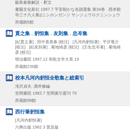
飯島春敬解説・釈文
書藝文化新社
1997.7
平安朝かな名蹟選集 第34巻 . 西本願
寺三十六人集||ニシホンガンジ サンジュウロクニンシュウ
所蔵館6館
貫之集 . 躬恒集 . 友則集 . 忠岑集
[紀貫之著] ; 田中喜美春 [校注] . [凡河内躬恒著] ; 平沢竜介
[校注] . [紀友則著] ; 菊地靖彦 [校注] . [壬生忠岑著] ; 菊地靖
彦 [校注]
明治書院
1997.12
和歌文学大系 19
所蔵館236館
校本凡河内躬恒全歌集と総索引
滝沢貞夫, 酒井修編
笠間書院
1983.7
笠間索引叢刊 79
所蔵館98館
西行筆躬恒集
[凡河内躬恒著]
六興出版
1982.3
普及版