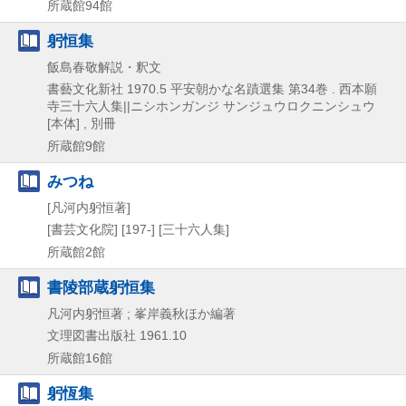
所蔵館94館
躬恒集
飯島春敬解説・釈文
書藝文化新社
1970.5
平安朝かな名蹟選集 第34巻 . 西本願
寺三十六人集||ニシホンガンジ サンジュウロクニンシュウ
[本体] , 別冊
所蔵館9館
みつね
[凡河内躬恒著]
[書芸文化院]
[197-]
[三十六人集]
所蔵館2館
書陵部蔵躬恒集
凡河内躬恒著 ; 峯岸義秋ほか編著
文理図書出版社
1961.10
所蔵館16館
躬恆集