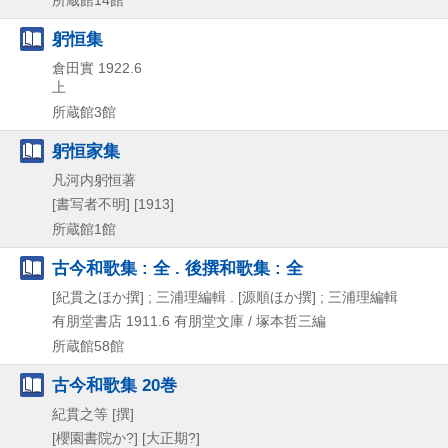
躬恒集
倉田實
1922.6
上
所蔵館3館
躬恒家集
凡河内躬恒著
[書写者不明]
[1913]
所蔵館1館
古今和歌集 : 全 . 後撰和歌集 : 全
[紀貫之ほか撰] ; 三浦理編輯 . [源順ほか撰] ; 三浦理編輯
有朋堂書店
1911.6
有朋堂文庫 / 塚本哲三編
所蔵館58館
古今和歌集 20巻
紀貫之等 [撰]
[櫻園書院か?]
[大正期?]