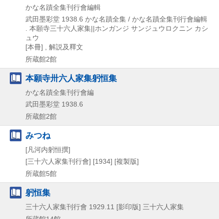
かな名蹟全集刊行會編輯
武田墨彩堂
1938.6
かな名蹟全集 / かな名蹟全集刊行會編輯
. 本願寺三十六人家集||ホンガンジ サンジュウロクニン カシ
ュウ
[本冊] , 解説及釋文
所蔵館2館
本願寺卅六人家集躬恒集
かな名蹟全集刊行會編
武田墨彩堂
1938.6
所蔵館2館
みつね
[凡河内躬恒撰]
[三十六人家集刊行會]
[1934]
[複製版]
所蔵館5館
躬恒集
三十六人家集刊行會
1929.11
[影印版]
三十六人家集
所蔵館14館