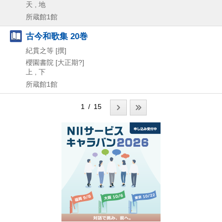
天 , 地
所蔵館1館
古今和歌集 20巻
紀貫之等 [撰]
櫻園書院
[大正期?]
上 , 下
所蔵館1館
1 / 15