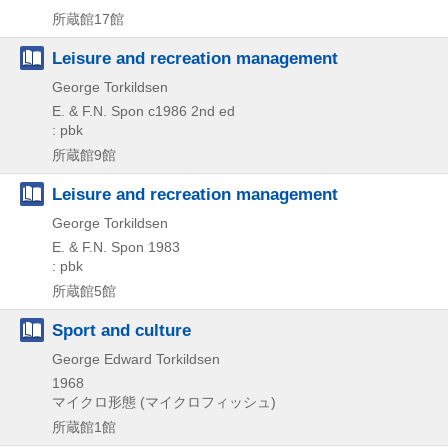
所蔵館17館
Leisure and recreation management
George Torkildsen
E. & F.N. Spon
c1986
2nd ed
: pbk
所蔵館9館
Leisure and recreation management
George Torkildsen
E. & F.N. Spon
1983
: pbk
所蔵館5館
Sport and culture
George Edward Torkildsen
1968
マイクロ形態 (マイクロフィッシュ)
所蔵館1館