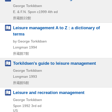
George Torkildsen
E. & F.N. Spon
c1999
4th ed
所蔵館22館
Leisure management A to Z : a dictionary of
terms
by George Torkildsen
Longman
1994
所蔵館7館
Torkildsen's guide to leisure management
George Torkildsen
Longman
1993
所蔵館5館
Leisure and recreation management
George Torkildsen
Spon
1992
3rd ed
US