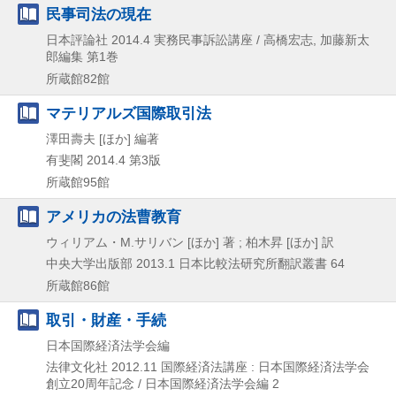
民事司法の現在
日本評論社
2014.4
実務民事訴訟講座 / 高橋宏志,
加藤新太
郎編集 第1巻
所蔵館82館
マテリアルズ国際取引法
澤田壽夫 [ほか] 編著
有斐閣
2014.4
第3版
所蔵館95館
アメリカの法曹教育
ウィリアム・M.サリバン [ほか] 著 ; 柏木昇 [ほか] 訳
中央大学出版部
2013.1
日本比較法研究所翻訳叢書 64
所蔵館86館
取引・財産・手続
日本国際経済法学会編
法律文化社
2012.11
国際経済法講座 : 日本国際経済法学会
創立20周年記念 / 日本国際経済法学会編 2