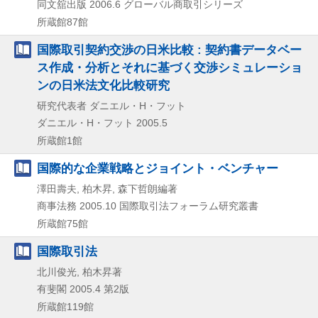
同文舘出版
2006.6
グローバル商取引シリーズ
所蔵館87館
国際取引契約交渉の日米比較 : 契約書データベー
ス作成・分析とそれに基づく交渉シミュレーショ
ンの日米法文化比較研究
研究代表者 ダニエル・H・フット
ダニエル・H・フット
2005.5
所蔵館1館
国際的な企業戦略とジョイント・ベンチャー
澤田壽夫, 柏木昇, 森下哲朗編著
商事法務
2005.10
国際取引法フォーラム研究叢書
所蔵館75館
国際取引法
北川俊光, 柏木昇著
有斐閣
2005.4
第2版
所蔵館119館