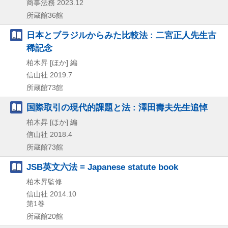
商事法務
2023.12
所蔵館36館
日本とブラジルからみた比較法 : 二宮正人先生古
稀記念
柏木昇 [ほか] 編
信山社
2019.7
所蔵館73館
国際取引の現代的課題と法 : 澤田壽夫先生追悼
柏木昇 [ほか] 編
信山社
2018.4
所蔵館73館
JSB英文六法 = Japanese statute book
柏木昇監修
信山社
2014.10
第1巻
所蔵館20館