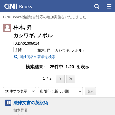
CiNii Books機能統合対応の追加実施をいたしました
柏木, 昇
カシワギ, ノボル
ID:DA01305014
別名
柏木, 昇 （カシワギ, ノボル）
同姓同名の著者を検索
検索結果
25件中 1-20 を表示
1 / 2
20件ずつ表示
出版年：新しい順
法律文書の英訳術
柏木昇著