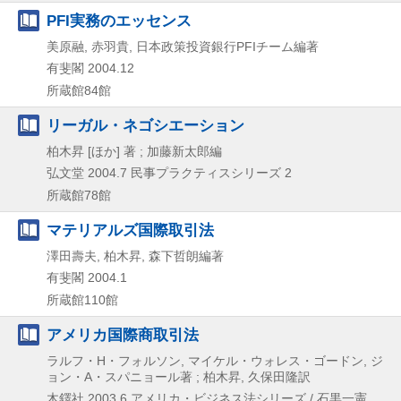
PFI実務のエッセンス
美原融, 赤羽貴, 日本政策投資銀行PFIチーム編著
有斐閣
2004.12
所蔵館84館
リーガル・ネゴシエーション
柏木昇 [ほか] 著 ; 加藤新太郎編
弘文堂
2004.7
民事プラクティスシリーズ 2
所蔵館78館
マテリアルズ国際取引法
澤田壽夫, 柏木昇, 森下哲朗編著
有斐閣
2004.1
所蔵館110館
アメリカ国際商取引法
ラルフ・H・フォルソン, マイケル・ウォレス・ゴードン, ジ
ョン・A・スパニョール著 ; 柏木昇, 久保田隆訳
木鐸社
2003.6
アメリカ・ビジネス法シリーズ / 石黒一憲,