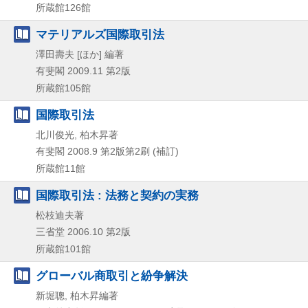
所蔵館126館
マテリアルズ国際取引法
澤田壽夫 [ほか] 編著
有斐閣
2009.11
第2版
所蔵館105館
国際取引法
北川俊光, 柏木昇著
有斐閣
2008.9
第2版第2刷 (補訂)
所蔵館11館
国際取引法 : 法務と契約の実務
松枝迪夫著
三省堂
2006.10
第2版
所蔵館101館
グローバル商取引と紛争解決
新堀聰, 柏木昇編著