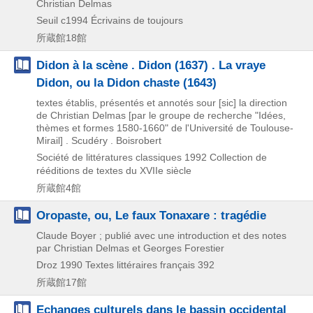
Christian Delmas
Seuil
c1994
Écrivains de toujours
所蔵館18館
Didon à la scène . Didon (1637) . La vraye
Didon, ou la Didon chaste (1643)
textes établis, présentés et annotés sour [sic] la direction
de Christian Delmas [par le groupe de recherche "Idées,
thèmes et formes 1580-1660" de l'Université de Toulouse-
Mirail] . Scudéry . Boisrobert
Société de littératures classiques
1992
Collection de
rééditions de textes du XVIIe siècle
所蔵館4館
Oropaste, ou, Le faux Tonaxare : tragédie
Claude Boyer ; publié avec une introduction et des notes
par Christian Delmas et Georges Forestier
Droz
1990
Textes littéraires français 392
所蔵館17館
Echanges culturels dans le bassin occidental