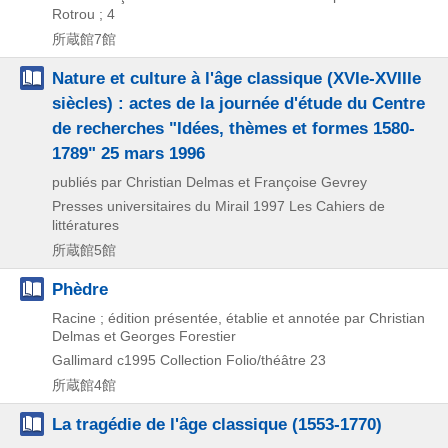
Rotrou ; 4
所蔵館7館
Nature et culture à l'âge classique (XVIe-XVIIIe
siècles) : actes de la journée d'étude du Centre
de recherches "Idées, thèmes et formes 1580-
1789" 25 mars 1996
publiés par Christian Delmas et Françoise Gevrey
Presses universitaires du Mirail
1997
Les Cahiers de
littératures
所蔵館5館
Phèdre
Racine ; édition présentée, établie et annotée par Christian
Delmas et Georges Forestier
Gallimard
c1995
Collection Folio/théâtre 23
所蔵館4館
La tragédie de l'âge classique (1553-1770)