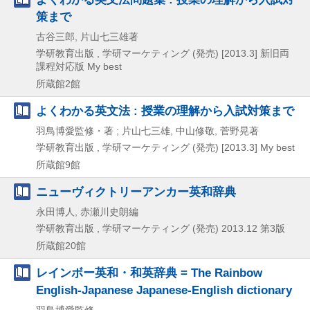
策まで
古谷三郎, 片山七三雄著
学研教育出版 , 学研マーケティング (発売)
[2013.3]
新旧両
課程対応版
My best
所蔵館2館
よくわかる英文法 : 授業の理解から入試対策まで
羽鳥博愛監修・著 ; 片山七三雄, 中山修敬, 菅野晃著
学研教育出版 , 学研マーケティング (発売)
[2013.3]
My best
所蔵館9館
ニューヴィクトリーアンカー英和辞典
永田博人, 赤瀬川史朗編
学研教育出版 , 学研マーケティング (発売)
2013.12
第3版
所蔵館20館
レインボー英和・和英辞典 = The Rainbow
English-Japanese Japanese-English dictionary
羽鳥博愛監修