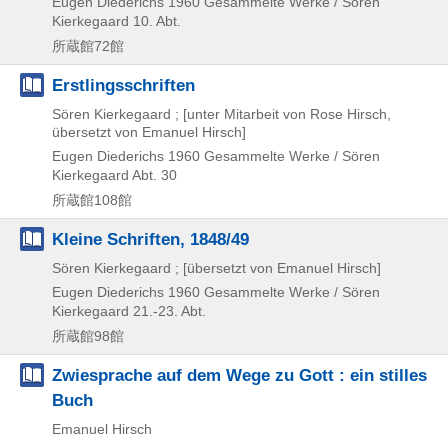
Eugen Diederichs
1960
Gesammelte Werke / Sören
Kierkegaard 10. Abt.
所蔵館72館
Erstlingsschriften
Sören Kierkegaard ; [unter Mitarbeit von Rose Hirsch,
übersetzt von Emanuel Hirsch]
Eugen Diederichs
1960
Gesammelte Werke / Sören
Kierkegaard Abt. 30
所蔵館108館
Kleine Schriften, 1848/49
Sören Kierkegaard ; [übersetzt von Emanuel Hirsch]
Eugen Diederichs
1960
Gesammelte Werke / Sören
Kierkegaard 21.-23. Abt.
所蔵館98館
Zwiesprache auf dem Wege zu Gott : ein stilles
Buch
Emanuel Hirsch