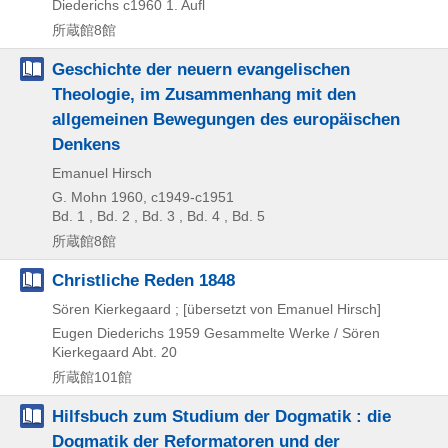
Diederichs
c1960
1. Aufl
所蔵館8館
Geschichte der neuern evangelischen
Theologie, im Zusammenhang mit den
allgemeinen Bewegungen des europäischen
Denkens
Emanuel Hirsch
G. Mohn
1960, c1949-c1951
Bd. 1 , Bd. 2 , Bd. 3 , Bd. 4 , Bd. 5
所蔵館8館
Christliche Reden 1848
Sören Kierkegaard ; [übersetzt von Emanuel Hirsch]
Eugen Diederichs
1959
Gesammelte Werke / Sören
Kierkegaard Abt. 20
所蔵館101館
Hilfsbuch zum Studium der Dogmatik : die
Dogmatik der Reformatoren und der